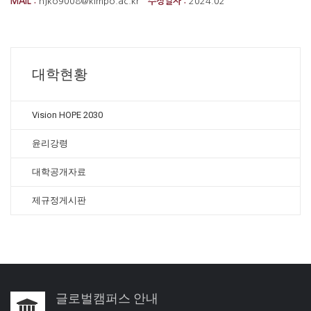
MAIL :
hjko9008@kimpo.ac.kr
수정일자 :
2024.02
대학현황
Vision HOPE 2030
윤리강령
대학공개자료
제규정게시판
글로벌캠퍼스 안내