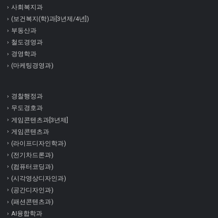
사회복지과
(보건복지(학)과[3년제/4년])
부동산과
철도경영과
경영학과
(마케팅경영과)
경찰행정과
무도경호과
게임콘텐츠과[3년제]
게임콘텐츠과
(라이프디자인학과)
(전기차드론과)
(컴퓨터코딩과)
(시각영상디자인과)
(공간디자인과)
(패션콘텐츠과)
AI융합학과