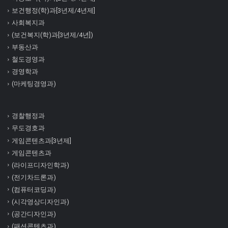
보건행정(학)과[3년제/4년제]
사회복지과
(보건복지(학)과[3년제/4년])
부동산과
철도경영과
경영학과
(마케팅경영과)
경찰행정과
무도경호과
게임콘텐츠과[3년제]
게임콘텐츠과
(라이프디자인학과)
(전기차드론과)
(컴퓨터코딩과)
(시각영상디자인과)
(공간디자인과)
(패션콘텐츠과)