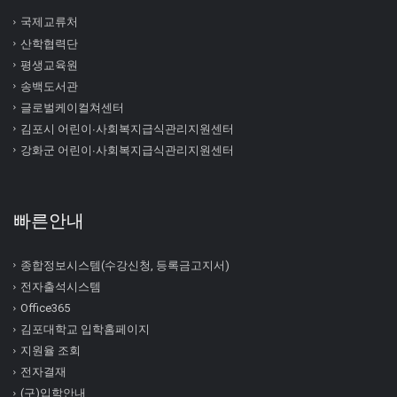
국제교류처
산학협력단
평생교육원
송백도서관
글로벌케이컬쳐센터
김포시 어린이∙사회복지급식관리지원센터
강화군 어린이∙사회복지급식관리지원센터
빠른안내
종합정보시스템(수강신청, 등록금고지서)
전자출석시스템
Office365
김포대학교 입학홈페이지
지원율 조회
전자결재
(구)입학안내