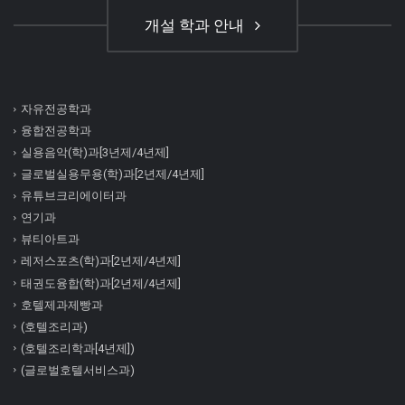
개설 학과 안내
자유전공학과
융합전공학과
실용음악(학)과[3년제/4년제]
글로벌실용무용(학)과[2년제/4년제]
유튜브크리에이터과
연기과
뷰티아트과
레저스포츠(학)과[2년제/4년제]
태권도융합(학)과[2년제/4년제]
호텔제과제빵과
(호텔조리과)
(호텔조리학과[4년제])
(글로벌호텔서비스과)