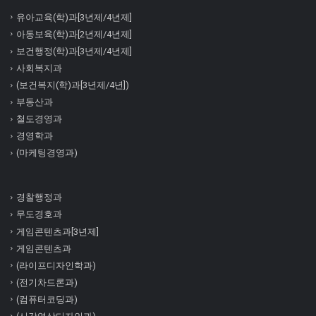
유아교육(학)과[3년제/4년제]
아동보육(학)과[2년제/4년제]
보건행정(학)과[3년제/4년제]
사회복지과
(보건복지(학)과[3년제/4년])
부동산과
철도경영과
경영학과
(마케팅경영과)
경찰행정과
무도경호과
게임콘텐츠과[3년제]
게임콘텐츠과
(라이프디자인학과)
(전기차드론과)
(컴퓨터코딩과)