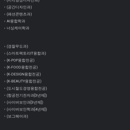
(시각영상디자인과)
(공간디자인과)
(패션콘텐츠과)
AI융합학과
너싱케어학과
(경찰무도과)
(스마트팩토리IT융합과)
(K-POP융합전공)
(K-FOOD융합전공)
(K-DESIGN융합전공)
(K-BEAUTY융합전공)
(도시철도경영융합전공)
(항공전기전자과[3년제])
(사이버보안과[3년제])
(사이버보안학과[4년제])
(보그헤어과)