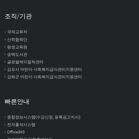
조직/기관
국제교류처
산학협력단
평생교육원
송백도서관
글로벌케이컬쳐센터
김포시 어린이∙사회복지급식관리지원센터
강화군 어린이∙사회복지급식관리지원센터
빠른안내
종합정보시스템(수강신청, 등록금고지서)
전자출석시스템
Office365