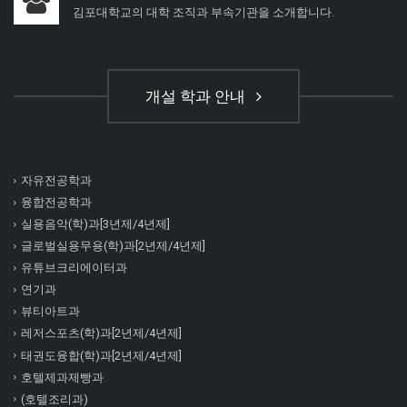
김포대학교의 대학 조직과 부속기관을 소개합니다.
개설 학과 안내
자유전공학과
융합전공학과
실용음악(학)과[3년제/4년제]
글로벌실용무용(학)과[2년제/4년제]
유튜브크리에이터과
연기과
뷰티아트과
레저스포츠(학)과[2년제/4년제]
태권도융합(학)과[2년제/4년제]
호텔제과제빵과
(호텔조리과)