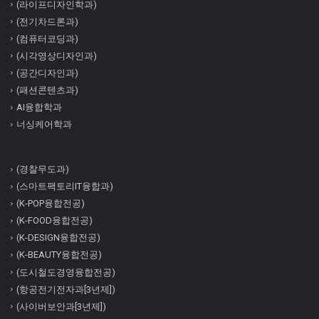
(라이프디자인학과)
(전기차드론과)
(컴퓨터코딩과)
(시각영상디자인과)
(공간디자인과)
(패션콘텐츠과)
AI융합학과
너싱케어학과
(경찰무도과)
(스마트팩토리IT융합과)
(K-POP융합전공)
(K-FOOD융합전공)
(K-DESIGN융합전공)
(K-BEAUTY융합전공)
(도시철도경영융합전공)
(항공전기전자과[3년제])
(사이버보안과[3년제])