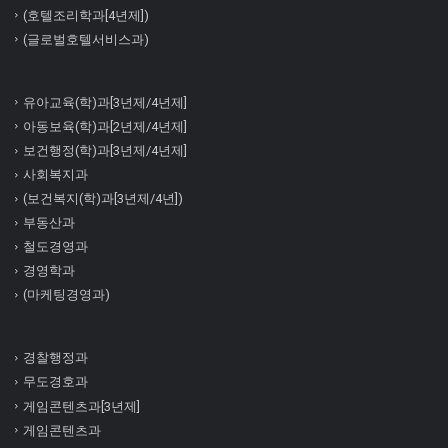
(호텔조리학과[4년제])
(글로벌호텔서비스과)
유아교육(학)과[3년제/4년제]
아동보육(학)과[2년제/4년제]
보건행정(학)과[3년제/4년제]
사회복지과
(보건복지(학)과[3년제/4년])
부동산과
철도경영과
경영학과
(마케팅경영과)
경찰행정과
무도경호과
게임콘텐츠과[3년제]
게임콘텐츠과