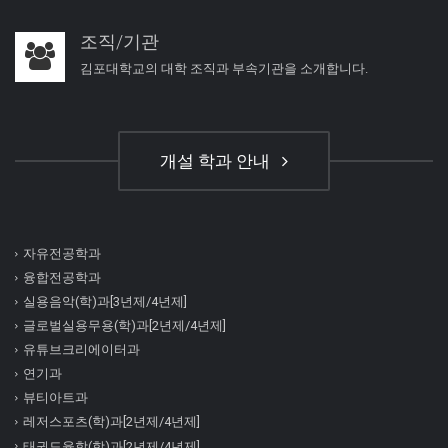
조직/기관
김포대학교의 대학 조직과 부속기관을 소개합니다.
개설 학과 안내
자유전공학과
융합전공학과
실용음악(학)과[3년제/4년제]
글로벌실용무용(학)과[2년제/4년제]
유튜브크리에이터과
연기과
뷰티아트과
레저스포츠(학)과[2년제/4년제]
태권도융합(학)과[2년제/4년제]