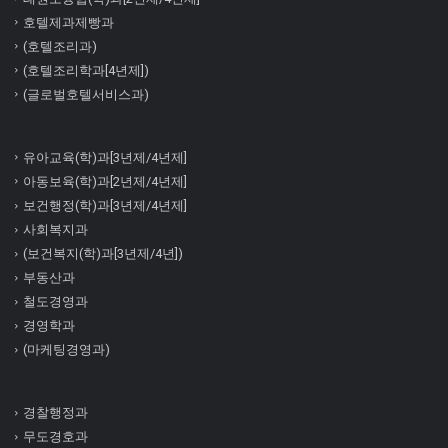
호텔제과제빵과
(호텔조리과)
(호텔조리학과[4년제])
(글로벌호텔서비스과)
유아교육(학)과[3년제/4년제]
아동보육(학)과[2년제/4년제]
보건행정(학)과[3년제/4년제]
사회복지과
(보건복지(학)과[3년제/4년])
부동산과
철도경영과
경영학과
(마케팅경영과)
경찰행정과
무도경호과