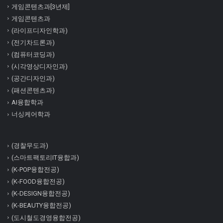
게임콘텐츠과[3년제]
게임콘텐츠과
(라이프디자인학과)
(전기차드론과)
(컴퓨터코딩과)
(시각영상디자인과)
(공간디자인과)
(패션콘텐츠과)
AI융합학과
너싱케어학과
(경찰무도과)
(스마트팩토리IT융합과)
(K-POP융합전공)
(K-FOOD융합전공)
(K-DESIGN융합전공)
(K-BEAUTY융합전공)
(도시철도경영융합전공)