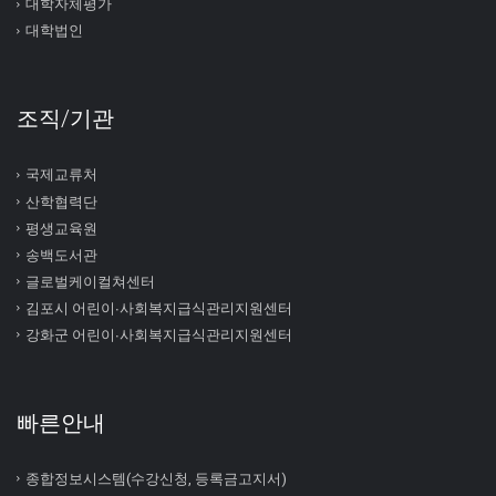
대학자체평가
대학법인
조직/기관
국제교류처
산학협력단
평생교육원
송백도서관
글로벌케이컬쳐센터
김포시 어린이∙사회복지급식관리지원센터
강화군 어린이∙사회복지급식관리지원센터
빠른안내
종합정보시스템(수강신청, 등록금고지서)