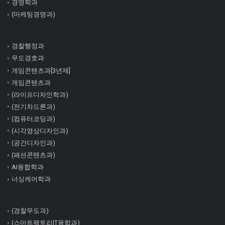
경영학과
(마케팅경영과)
경찰행정과
무도경호과
게임콘텐츠과[3년제]
게임콘텐츠과
(라이프디자인학과)
(전기차드론과)
(컴퓨터코딩과)
(시각영상디자인과)
(공간디자인과)
(패션콘텐츠과)
AI융합학과
너싱케어학과
(경찰무도과)
(스마트팩토리IT융합과)