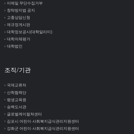
이메일 무단수집거부
청탁방지법 공지
고충상담신청
제규정게시판
대학정보공시(대학알리미)
대학자체평가
대학법인
조직/기관
국제교류처
산학협력단
평생교육원
송백도서관
글로벌케이컬쳐센터
김포시 어린이∙사회복지급식관리지원센터
강화군 어린이∙사회복지급식관리지원센터