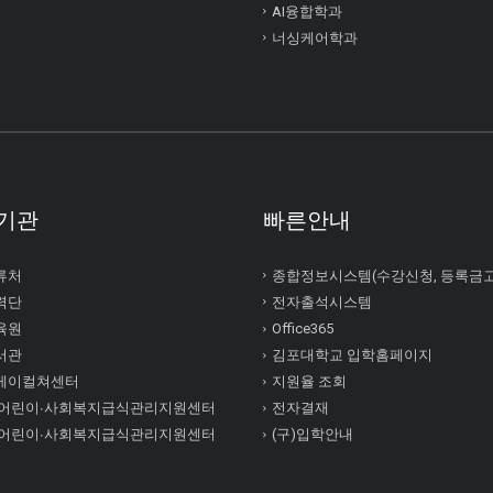
AI융합학과
너싱케어학과
기관
빠른안내
류처
종합정보시스템(수강신청, 등록금
력단
전자출석시스템
육원
Office365
서관
김포대학교 입학홈페이지
케이컬쳐센터
지원율 조회
 어린이∙사회복지급식관리지원센터
전자결재
 어린이∙사회복지급식관리지원센터
(구)입학안내