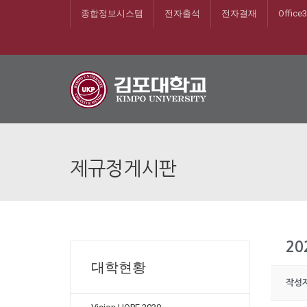
종합정보시스템
전자출석
전자결재
Office
제규정게시판
20
대학현황
작성