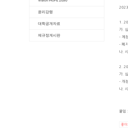
Vision HOPE 2030
202
윤리강령
1. 
대학공개자료
가. 
제규정게시판
- 제
- 폐
나. 시
2. 
가. 
- 개
나. 시
붙임 :
좋아