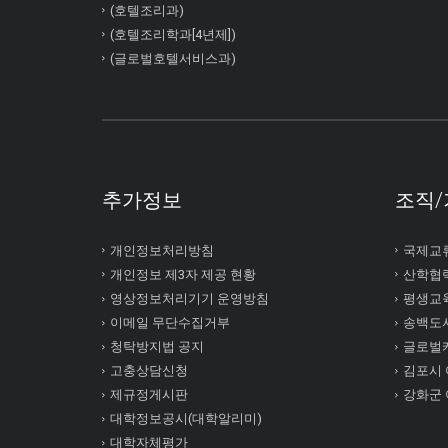
(호텔조리과)
(호텔조리학과[4년제])
(글로벌호텔서비스과)
추가정보
조직/
개인정보처리방침
국제교
개인정보 제3자 제공 현황
산학협
영상정보처리기기 운영방침
평생교
이메일 무단수집거부
송백도
청탁방지법 공지
글로벌
고충상담신청
김포시
제규정게시판
강화군
대학정보공시(대학알리미)
대학자체평가