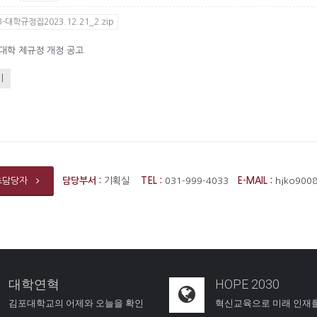
3-대학규정집2023.12.21_2.zip
 대학 제규정 개정 공고
기
담당부서 :
기획실
TEL :
031-999-4033
E-MAIL :
hjko900
츠담당자
대학연혁
HOPE 2030
김포대학교의 어제와 오늘을 확인
혁신교육으로 미래 인재