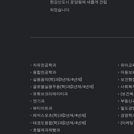
한강신도시 운양동에 새롭게 건립
되었습니다.
자유전공학과
유아교육
융합전공학과
아동보육
실용음악(학)과[3년제/4년제]
보건행정
글로벌실용무용(학)과[2년제/4년제]
사회복
유튜브크리에이터과
(보건복지
연기과
부동산
뷰티아트과
철도경
레저스포츠(학)과[2년제/4년제]
경영학
태권도융합(학)과[2년제/4년제]
(마케팅
호텔제과제빵과