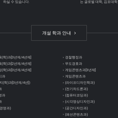
하실 수 있습니다.
는 글로벌 대학, 김포대
개설 학과 안내
(학)과[3년제/4년제]
경찰행정과
(학)과[2년제/4년제]
무도경호과
(학)과[3년제/4년제]
게임콘텐츠과[3년제]
지과
게임콘텐츠과
(학)과[3년제/4년])
(라이프디자인학과)
과
(전기차드론과)
영과
(컴퓨터코딩과)
과
(시각영상디자인과)
경영과)
(공간디자인과)
(패션콘텐츠과)