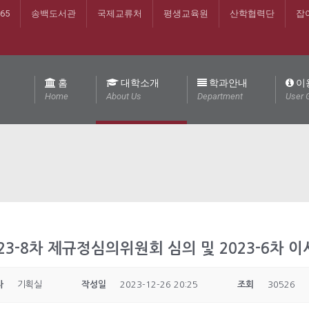
365
송백도서관
국제교류처
평생교육원
산학협력단
잡
홈
대학소개
학과안내
이
Home
About Us
Department
User 
23-8차 제규정심의위원회 심의 및 2023-6차 
자
기획실
작성일
2023-12-26 20:25
조회
30526