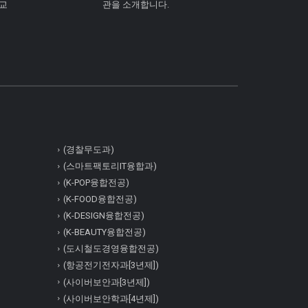
학교
관을 소개합니다.
(경찰무도과)
(스마트팩토리IT융합과)
(K-POP융합전공)
(K-FOOD융합전공)
(K-DESIGN융합전공)
(K-BEAUTY융합전공)
(도시철도경영융합전공)
(항공전기전자과[3년제])
(사이버보안과[3년제])
(사이버보안학과[4년제])