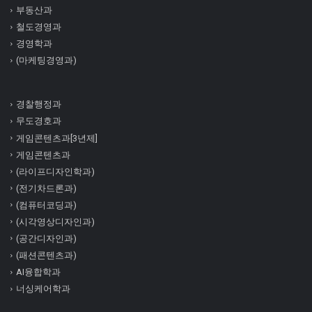
부동산과
철도경영과
경영학과
(마케팅경영과)
경찰행정과
무도경호과
게임콘텐츠과[3년제]
게임콘텐츠과
(라이프디자인학과)
(전기차드론과)
(컴퓨터코딩과)
(시각영상디자인과)
(공간디자인과)
(패션콘텐츠과)
AI융합학과
너싱케어학과