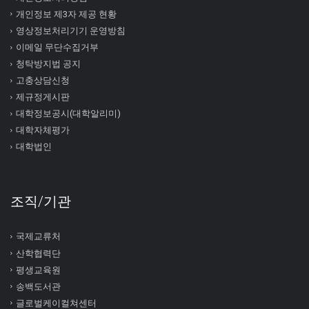
개인정보 제3자 제공 현황
영상정보처리기기 운영방침
이메일 무단수집거부
청탁방지법 공지
고충상담신청
제규정게시판
대학정보공시(대학알리미)
대학자체평가
대학법인
조직/기관
국제교류처
산학협력단
평생교육원
송백도서관
글로벌케이컬쳐센터