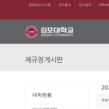
종합정보시스템
전자출석
전자결재
Office
제규정게시판
2
대학현황
작성