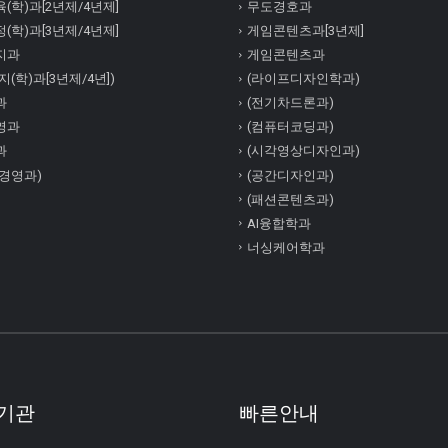
(학)과[2년제/4년제]
무도경호과
(학)과[3년제/4년제]
게임콘텐츠과[3년제]
지과
게임콘텐츠과
(학)과[3년제/4년])
(라이프디자인학과)
과
(전기차드론과)
영과
(컴퓨터코딩과)
과
(시각영상디자인과)
경영과)
(공간디자인과)
(패션콘텐츠과)
AI융합학과
너싱케어학과
기관
빠른안내