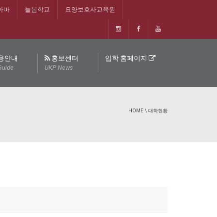
아바
늘봄학교
요양보호사교육원
용안내
홍보센터
입학 홈페이지
Guide
UKP News
HOME
\
대학현황