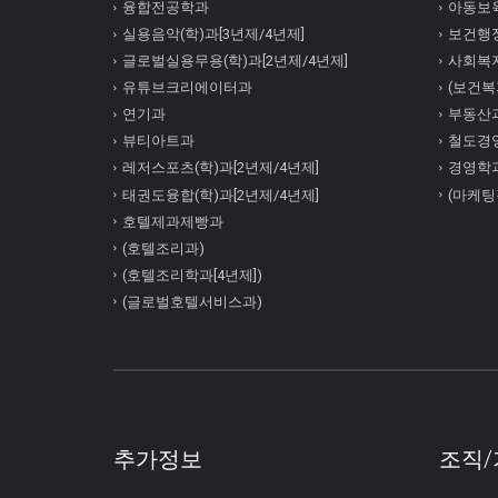
융합전공학과
아동보육
실용음악(학)과[3년제/4년제]
보건행정
글로벌실용무용(학)과[2년제/4년제]
사회복
유튜브크리에이터과
(보건복지
연기과
부동산
뷰티아트과
철도경
레저스포츠(학)과[2년제/4년제]
경영학
태권도융합(학)과[2년제/4년제]
(마케팅
호텔제과제빵과
(호텔조리과)
(호텔조리학과[4년제])
(글로벌호텔서비스과)
추가정보
조직/