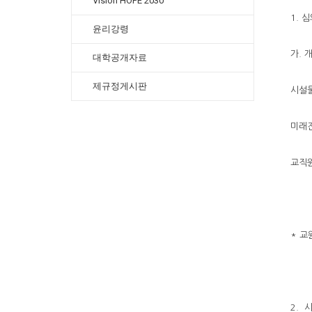
Vision HOPE 2030
1. 
윤리강령
가. 
대학공개자료
제규정게시판
시설물
미래
교직
* 교
2. 시