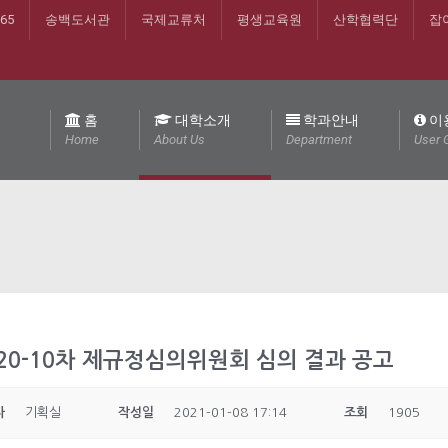
365
송백도서관
국제교류처
평생교육원
산학협력단
잡
홈
대학소개
학과안내
이
Home
About Us
Department
User 
020-10차 제규정심의위원회 심의 결과 공고
자
기획실
작성일
2021-01-08 17:14
조회
1905