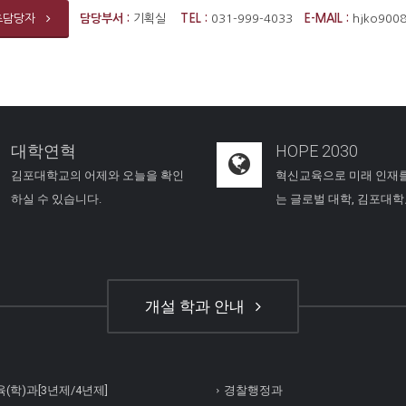
담당부서 :
기획실
TEL :
031-999-4033
E-MAIL :
hjko900
츠담당자
대학연혁
HOPE 2030
김포대학교의 어제와 오늘을 확인
혁신교육으로 미래 인재
하실 수 있습니다.
는 글로벌 대학, 김포대
개설 학과 안내
(학)과[3년제/4년제]
경찰행정과