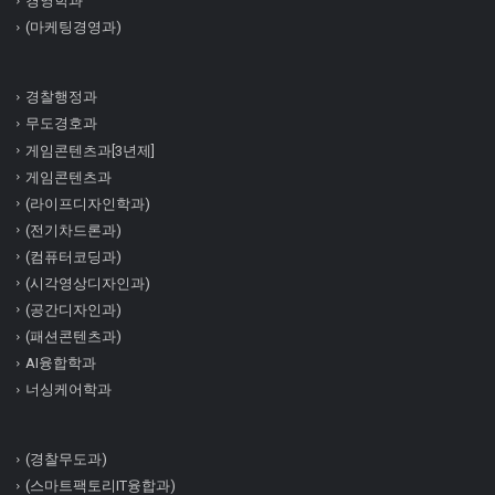
경영학과
(마케팅경영과)
경찰행정과
무도경호과
게임콘텐츠과[3년제]
게임콘텐츠과
(라이프디자인학과)
(전기차드론과)
(컴퓨터코딩과)
(시각영상디자인과)
(공간디자인과)
(패션콘텐츠과)
AI융합학과
너싱케어학과
(경찰무도과)
(스마트팩토리IT융합과)