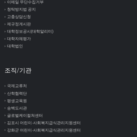
이메일 무단수집거부
청탁방지법 공지
고충상담신청
제규정게시판
대학정보공시(대학알리미)
대학자체평가
대학법인
조직/기관
국제교류처
산학협력단
평생교육원
송백도서관
글로벌케이컬쳐센터
김포시 어린이∙사회복지급식관리지원센터
강화군 어린이∙사회복지급식관리지원센터