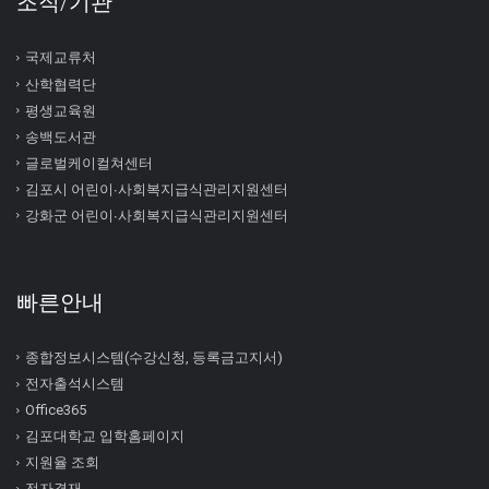
조직/기관
국제교류처
산학협력단
평생교육원
송백도서관
글로벌케이컬쳐센터
김포시 어린이∙사회복지급식관리지원센터
강화군 어린이∙사회복지급식관리지원센터
빠른안내
종합정보시스템(수강신청, 등록금고지서)
전자출석시스템
Office365
김포대학교 입학홈페이지
지원율 조회
전자결재