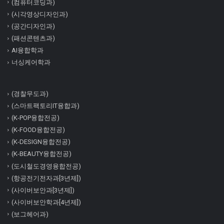
(컴퓨터코딩과)
(시각영상디자인과)
(공간디자인과)
(패션콘텐츠과)
AI융합학과
너싱케어학과
(경찰무도과)
(스마트팩토리IT융합과)
(K-POP융합전공)
(K-FOOD융합전공)
(K-DESIGN융합전공)
(K-BEAUTY융합전공)
(도시철도경영융합전공)
(항공전기전자과[3년제])
(사이버보안과[3년제])
(사이버보안학과[4년제])
(보그헤어과)