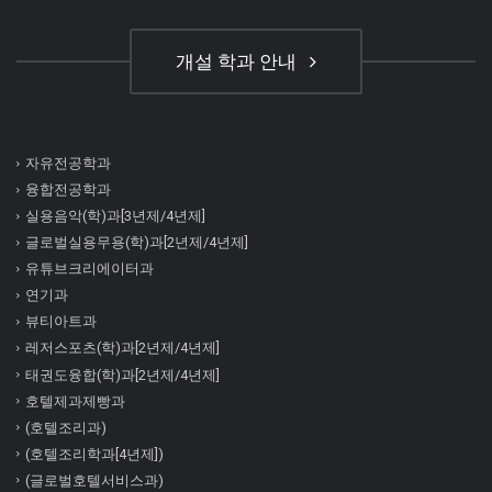
개설 학과 안내
자유전공학과
융합전공학과
실용음악(학)과[3년제/4년제]
글로벌실용무용(학)과[2년제/4년제]
유튜브크리에이터과
연기과
뷰티아트과
레저스포츠(학)과[2년제/4년제]
태권도융합(학)과[2년제/4년제]
호텔제과제빵과
(호텔조리과)
(호텔조리학과[4년제])
(글로벌호텔서비스과)