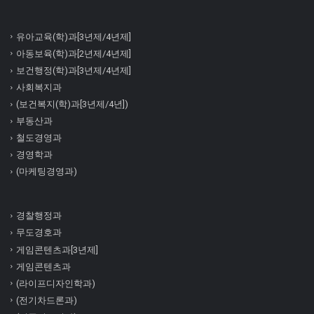
유아교육(학)과[3년제/4년제]
아동보육(학)과[2년제/4년제]
보건행정(학)과[3년제/4년제]
사회복지과
(보건복지(학)과[3년제/4년])
부동산과
철도경영과
경영학과
(마케팅경영과)
경찰행정과
무도경호과
게임콘텐츠과[3년제]
게임콘텐츠과
(라이프디자인학과)
(전기차드론과)