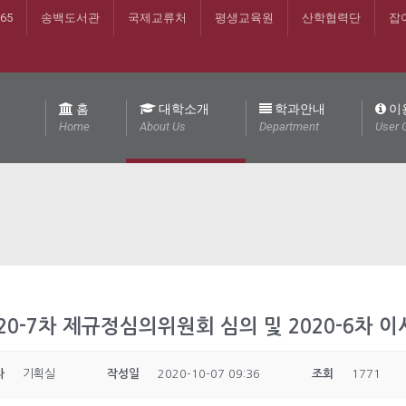
365
송백도서관
국제교류처
평생교육원
산학협력단
잡
홈
대학소개
학과안내
이
Home
About Us
Department
User 
20-7차 제규정심의위원회 심의 및 2020-6차 
자
기획실
작성일
2020-10-07 09:36
조회
1771