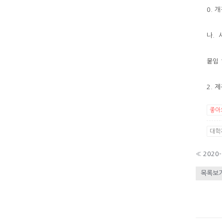
0. 
나. 시
붙임 
2. 
좋아
대학제
«
목록보