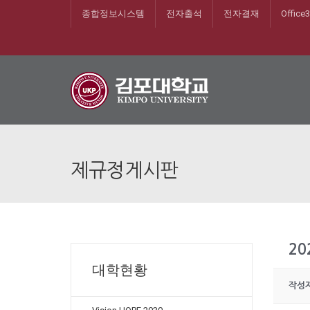
종합정보시스템
전자출석
전자결재
Office
제규정게시판
20
대학현황
작성