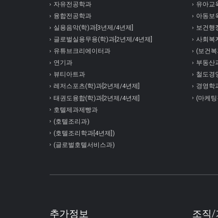
자유전공학과
유아교육
융합전공학과
아동보육
실용음악(학)과[3년제/4년제]
보건행정
글로벌실용무용(학)과[2년제/4년제]
사회복
유튜브크리에이터과
(보건복지
연기과
부동산
뷰티아트과
철도경
레저스포츠(학)과[2년제/4년제]
경영학
태권도융합(학)과[2년제/4년제]
(마케팅
호텔제과제빵과
(호텔조리과)
(호텔조리학과[4년제])
(글로벌호텔서비스과)
추가정보
조직/