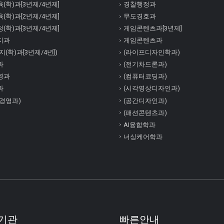
(학)과[3년제/4년제]
경찰행정과
(학)과[2년제/4년제]
무도경호과
(학)과[3년제/4년제]
게임콘텐츠과[3년제]
지과
게임콘텐츠과
(학)과[3년제/4년])
(라이프디자인학과)
과
(전기차드론과)
영과
(컴퓨터코딩과)
과
(시각영상디자인과)
경영과)
(공간디자인과)
(패션콘텐츠과)
AI융합학과
너싱케어학과
기관
빠른안내