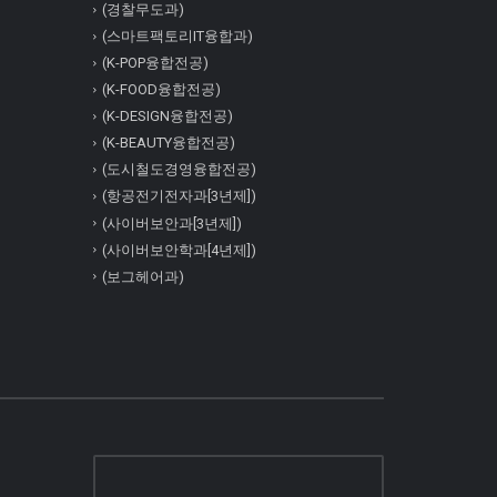
(경찰무도과)
(스마트팩토리IT융합과)
(K-POP융합전공)
(K-FOOD융합전공)
(K-DESIGN융합전공)
(K-BEAUTY융합전공)
(도시철도경영융합전공)
(항공전기전자과[3년제])
(사이버보안과[3년제])
(사이버보안학과[4년제])
(보그헤어과)