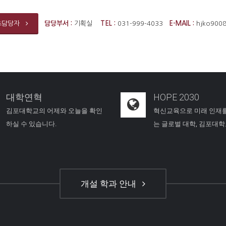
담당부서 :
기획실
TEL :
031-999-4033
E-MAIL :
hjko900
츠담당자
대학연혁
HOPE 2030
김포대학교의 어제와 오늘을 확인
혁신교육으로 미래 인재
하실 수 있습니다.
는 글로벌 대학, 김포대
개설 학과 안내