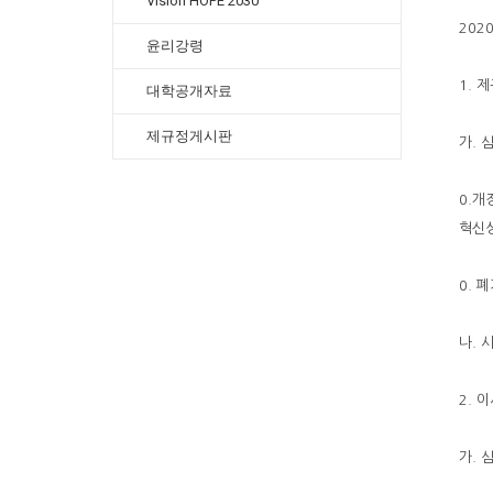
Vision HOPE 2030
202
윤리강령
1. 
대학공개자료
제규정게시판
가. 
0.개
혁신
0. 
나. 시
2. 
가. 