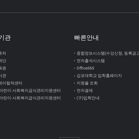
기관
빠른안내
류처
종합정보시스템(수강신청, 등록금
력단
전자출석시스템
육원
Office365
서관
김포대학교 입학홈페이지
케이컬쳐센터
지원율 조회
 어린이∙사회복지급식관리지원센터
전자결재
 어린이∙사회복지급식관리지원센터
(구)입학안내