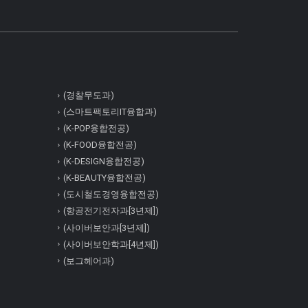
(경찰무도과)
(스마트팩토리IT융합과)
(K-POP융합전공)
(K-FOOD융합전공)
(K-DESIGN융합전공)
(K-BEAUTY융합전공)
(도시철도경영융합전공)
(항공전기전자과[3년제])
(사이버보안과[3년제])
(사이버보안학과[4년제])
(보그헤어과)