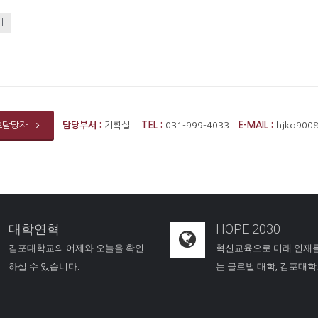
기
담당부서 :
기획실
TEL :
031-999-4033
E-MAIL :
hjko900
츠담당자
대학연혁
HOPE 2030
김포대학교의 어제와 오늘을 확인
혁신교육으로 미래 인재
하실 수 있습니다.
는 글로벌 대학, 김포대