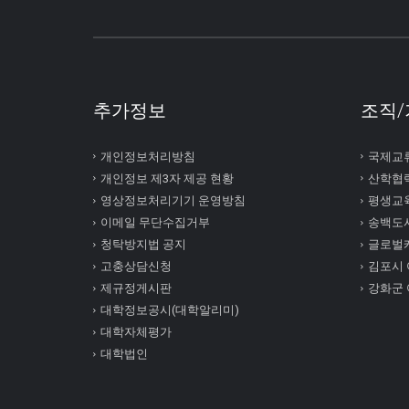
추가정보
조직/
개인정보처리방침
국제교
개인정보 제3자 제공 현황
산학협
영상정보처리기기 운영방침
평생교
이메일 무단수집거부
송백도
청탁방지법 공지
글로벌
고충상담신청
김포시
제규정게시판
강화군
대학정보공시(대학알리미)
대학자체평가
대학법인