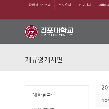
종합정보시스템
전자출석
전자결재
Office
제규정게시판
20
대학현황
작성