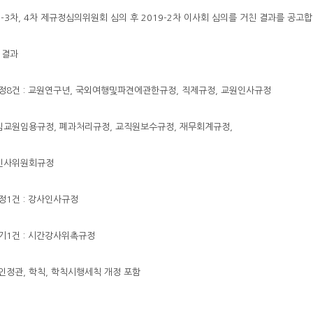
9-3차, 4차 제규정심의위원회 심의 후 2019-2차 이사회 심의를 거친 결과를 공고합
의결과
개정8건 : 교원연구년, 국외여행및파견에관한규정, 직제규정, 교원인사규정
교원임용규정, 폐과처리규정, 교직원보수규정, 재무회계규정,
인사위원회규정
제정1건 : 강사인사규정
폐기1건 : 시간강사위촉규정
인정관, 학칙, 학칙시행세칙 개정 포함