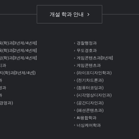
개설 학과 안내
(학)과[3년제/4년제]
경찰행정과
(학)과[2년제/4년제]
무도경호과
(학)과[3년제/4년제]
게임콘텐츠과[3년제]
지과
게임콘텐츠과
(학)과[3년제/4년])
(라이프디자인학과)
과
(전기차드론과)
영과
(컴퓨터코딩과)
과
(시각영상디자인과)
경영과)
(공간디자인과)
(패션콘텐츠과)
AI융합학과
너싱케어학과