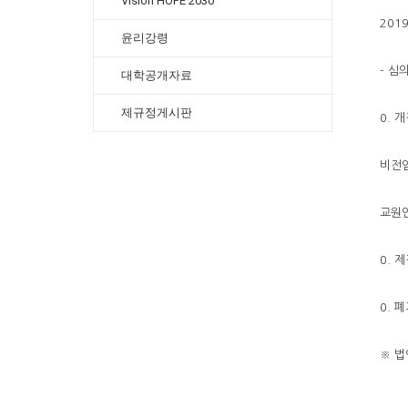
Vision HOPE 2030
201
윤리강령
- 심
대학공개자료
제규정게시판
0. 
비전임
교원
0. 
0. 
※ 법