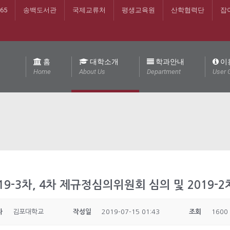
365
송백도서관
국제교류처
평생교육원
산학협력단
잡
홈
대학소개
학과안내
이
Home
About Us
Department
User 
19-3차, 4차 제규정심의위원회 심의 및 2019-
자
김포대학교
작성일
2019-07-15 01:43
조회
1600