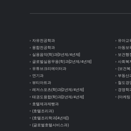
자유전공학과
유아교육
융합전공학과
아동보육
실용음악(학)과[3년제/4년제]
보건행정
글로벌실용무용(학)과[2년제/4년제]
사회복
유튜브크리에이터과
(보건복지
연기과
부동산
뷰티아트과
철도경
레저스포츠(학)과[2년제/4년제]
경영학
태권도융합(학)과[2년제/4년제]
(마케팅
호텔제과제빵과
(호텔조리과)
(호텔조리학과[4년제])
(글로벌호텔서비스과)