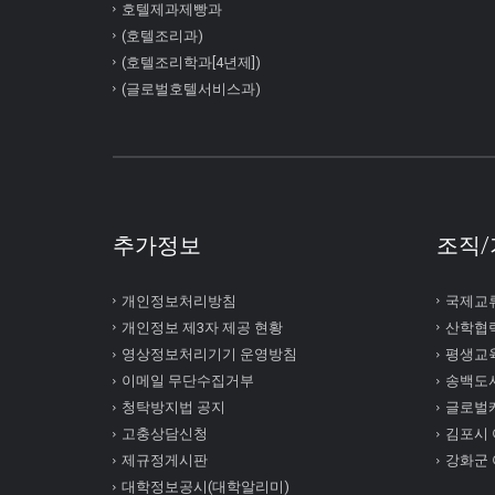
호텔제과제빵과
(호텔조리과)
(호텔조리학과[4년제])
(글로벌호텔서비스과)
추가정보
조직/
개인정보처리방침
국제교
개인정보 제3자 제공 현황
산학협
영상정보처리기기 운영방침
평생교
이메일 무단수집거부
송백도
청탁방지법 공지
글로벌
고충상담신청
김포시
제규정게시판
강화군
대학정보공시(대학알리미)