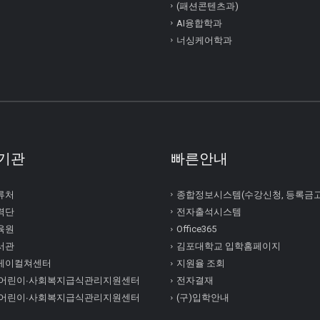
(패션콘텐츠과)
AI융합학과
너싱케어학과
기관
빠른안내
류처
종합정보시스템(수강신청, 등록금
력단
전자출석시스템
육원
Office365
서관
김포대학교 입학홈페이지
케이컬쳐센터
지원율 조회
 어린이∙사회복지급식관리지원센터
전자결재
 어린이∙사회복지급식관리지원센터
(구)입학안내