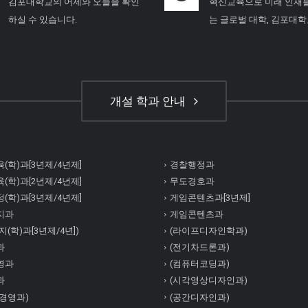
김포대학교의 어제와 오늘을 확인
혁신교육으로 미래 인재
하실 수 있습니다.
는 글로벌 대학, 김포대
개설 학과 안내
(학)과[3년제/4년제]
경찰행정과
(학)과[2년제/4년제]
무도경호과
(학)과[3년제/4년제]
게임콘텐츠과[3년제]
지과
게임콘텐츠과
(학)과[3년제/4년])
(라이프디자인학과)
과
(전기차드론과)
영과
(컴퓨터코딩과)
과
(시각영상디자인과)
경영과)
(공간디자인과)