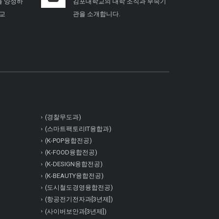
를 양성하
김포대학교의 대학 조직과 부속기
학교
관을 소개합니다.
(경찰무도과)
(스마트팩토리IT융합과)
(K-POP융합전공)
(K-FOOD융합전공)
(K-DESIGN융합전공)
(K-BEAUTY융합전공)
(도시철도경영융합전공)
(항공전기전자과[3년제])
(사이버보안과[3년제])