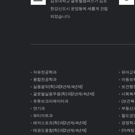
김포대학교 글로벌캠퍼스가 김포
한강신도시 운양동에 새롭게 건립
되었습니다.
자유전공학과
유아교육
융합전공학과
아동보육
실용음악(학)과[3년제/4년제]
보건행정
글로벌실용무용(학)과[2년제/4년제]
사회복
유튜브크리에이터과
(보건복지
연기과
부동산
뷰티아트과
철도경
레저스포츠(학)과[2년제/4년제]
경영학
태권도융합(학)과[2년제/4년제]
(마케팅