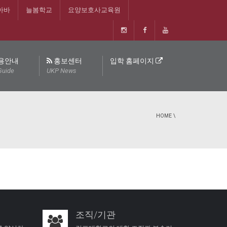
아바
늘봄학교
요양보호사교육원
용안내
홍보센터
입학 홈페이지
Guide
UKP News
HOME
\
조직/기관