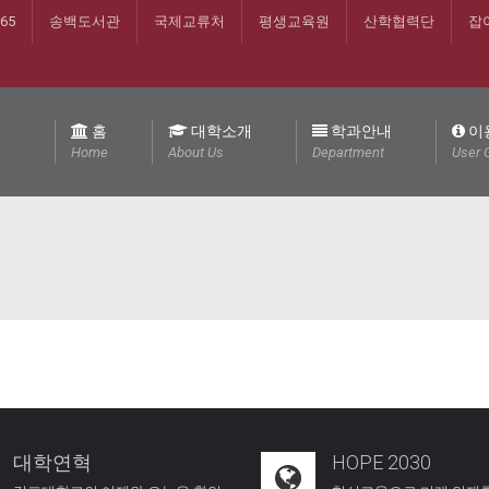
365
송백도서관
국제교류처
평생교육원
산학협력단
잡
홈
대학소개
학과안내
이
Home
About Us
Department
User 
대학연혁
HOPE 2030