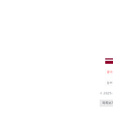
좋아
첨부-
«
2025
목록보