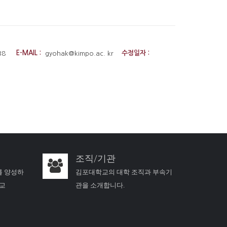
4038
E-MAIL :
gyohak@kimpo.ac. kr
수정일자 :
조직/기관
를 양성하
김포대학교의 대학 조직과 부속기
학교
관을 소개합니다.