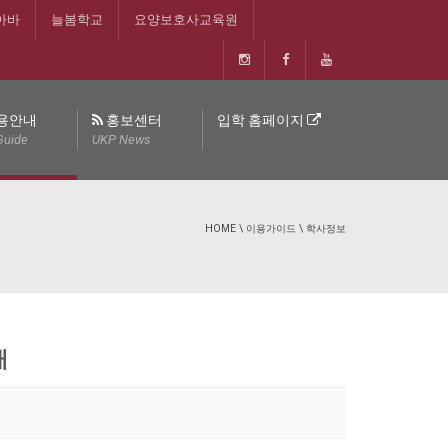
아바
늘봄학교
요양보호사교육원
용안내
홍보센터
입학 홈페이지
Guide
UKP News
HOME
\
이용가이드
\
학사정보
내