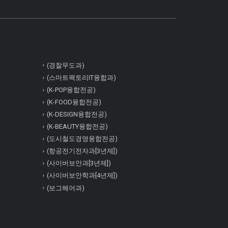
(경찰무도과)
(스마트팩토리IT융합과)
(K-POP융합전공)
(K-FOOD융합전공)
(K-DESIGN융합전공)
(K-BEAUTY융합전공)
(도시철도경영융합전공)
(항공전기전자과[3년제])
(사이버보안과[3년제])
(사이버보안학과[4년제])
(보그헤어과)