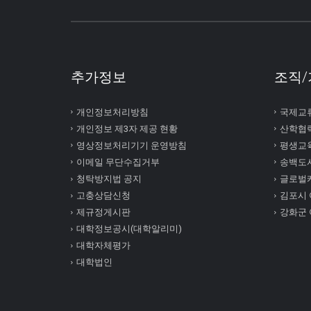
추가정보
조직/
개인정보처리방침
국제교
개인정보 제3자 제공 현황
산학협
영상정보처리기기 운영방침
평생교
이메일 무단수집거부
송백도
청탁방지법 공지
글로벌
고충상담신청
김포시
제규정게시판
강화군
대학정보공시(대학알리미)
대학자체평가
대학법인