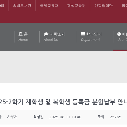
365
송백도서관
국제교류처
평생교육원
산학협력단
잡
홈
대학소개
학과안내
이
Home
About Us
Department
User 
025-2학기 재학생 및 복학생 등록금 분할납부 안
자
사무처
작성일
2025-08-11 10:40
조회
25765