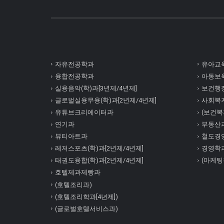
자유전공학과
유아교육
융합전공학과
아동보육
실용음악(학)과[3년제/4년제]
보건행정
글로벌실용무용(학)과[2년제/4년제]
사회복
유튜브크리에이터과
(보건복지
연기과
부동산
뷰티아트과
철도경
레저스포츠(학)과[2년제/4년제]
경영학
태권도융합(학)과[2년제/4년제]
(마케팅
호텔제과제빵과
(호텔조리과)
(호텔조리학과[4년제])
(글로벌호텔서비스과)