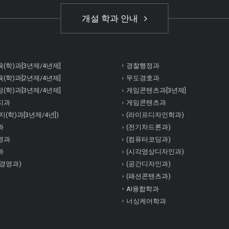
개설 학과 안내
(학)과[3년제/4년제]
경찰행정과
(학)과[2년제/4년제]
무도경호과
(학)과[3년제/4년제]
게임콘텐츠과[3년제]
지과
게임콘텐츠과
(학)과[3년제/4년])
(라이프디자인학과)
과
(전기차드론과)
영과
(컴퓨터코딩과)
과
(시각영상디자인과)
경영과)
(공간디자인과)
(패션콘텐츠과)
AI융합학과
너싱케어학과