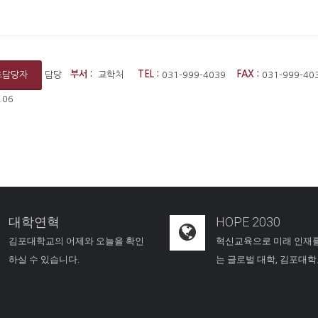
담당
부서 :
교학처
TEL :
031-999-4039
FAX :
031-999-
츠담당자
.06
대학연혁
HOPE 2030
김포대학교의 어제와 오늘을 확인
혁신교육으로 미래 인재
하실 수 있습니다.
는 글로벌 대학, 김포대