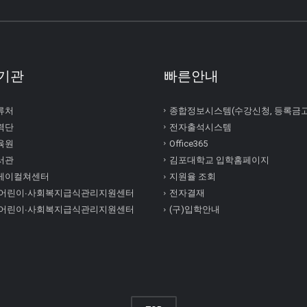
기관
빠른안내
류처
종합정보시스템(수강신청, 등록금
력단
전자출석시스템
육원
Office365
서관
김포대학교 입학홈페이지
케이컬쳐센터
지원율 조회
 어린이∙사회복지급식관리지원센터
전자결재
 어린이∙사회복지급식관리지원센터
(구)입학안내