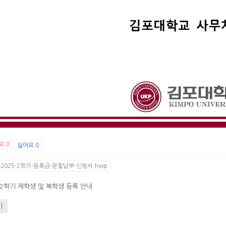
요
0
싫어요
0
2025-2학기-등록금-분할납부-신청서.hwp
-2학기 재학생 및 복학생 등록 안내
기