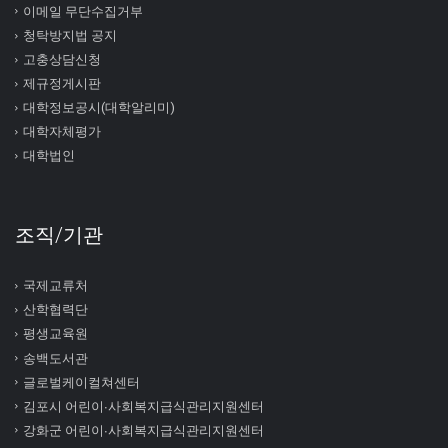
이메일 무단수집거부
청탁방지법 공지
고충상담신청
제규정게시판
대학정보공시(대학알리미)
대학자체평가
대학법인
조직/기관
국제교류처
산학협력단
평생교육원
송백도서관
글로벌케이컬쳐센터
김포시 어린이∙사회복지급식관리지원센터
강화군 어린이∙사회복지급식관리지원센터