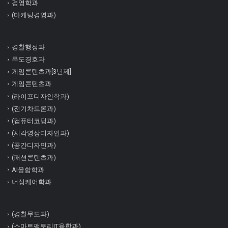
경영학과
(마케팅경영과)
경찰행정과
무도경호과
게임콘텐츠과[3년제]
게임콘텐츠과
(라이프디자인학과)
(전기차드론과)
(컴퓨터코딩과)
(시각영상디자인과)
(공간디자인과)
(패션콘텐츠과)
AI융합학과
너싱케어학과
(경찰무도과)
(스마트팩토리IT융합과)