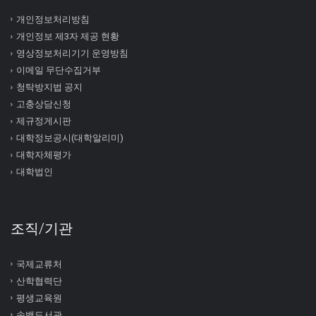
개인정보처리방침
개인정보 제3자 제공 현황
영상정보처리기기 운영방침
이메일 무단수집거부
청탁방지법 공지
고충상담신청
제규정게시판
대학정보공시(대학알리미)
대학자체평가
대학법인
조직/기관
국제교류처
산학협력단
평생교육원
송백도서관