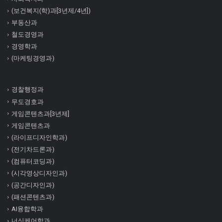
(보건복지(학)과[3년제/4년])
부동산과
철도경영과
경영학과
(마케팅경영과)
경찰행정과
무도경호과
게임콘텐츠과[3년제]
게임콘텐츠과
(라이프디자인학과)
(전기차드론과)
(컴퓨터코딩과)
(시각영상디자인과)
(공간디자인과)
(패션콘텐츠과)
AI융합학과
너싱케어학과