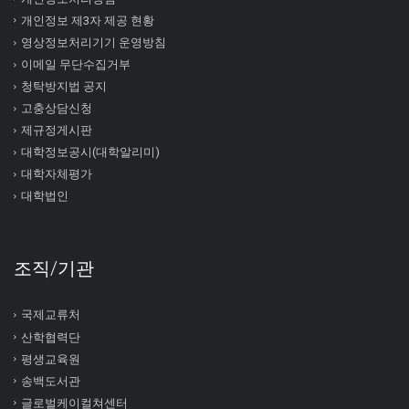
개인정보 제3자 제공 현황
영상정보처리기기 운영방침
이메일 무단수집거부
청탁방지법 공지
고충상담신청
제규정게시판
대학정보공시(대학알리미)
대학자체평가
대학법인
조직/기관
국제교류처
산학협력단
평생교육원
송백도서관
글로벌케이컬쳐센터