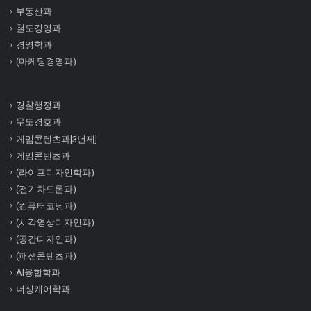
부동산과
철도경영과
경영학과
(마케팅경영과)
경찰행정과
무도경호과
게임콘텐츠과[3년제]
게임콘텐츠과
(라이프디자인학과)
(전기차드론과)
(컴퓨터코딩과)
(시각영상디자인과)
(공간디자인과)
(패션콘텐츠과)
AI융합학과
너싱케어학과