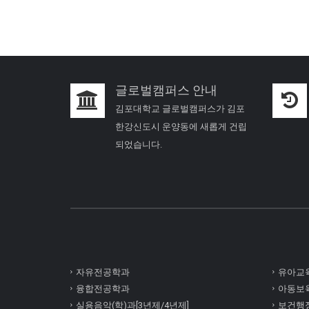
글로벌캠퍼스 안내
김포대학교 글로벌캠퍼스가 김포
한강신도시 운양동에 새롭게 건립
되었습니다.
자유전공학과
유아교육
융합전공학과
아동보육
실용음악(학)과[3년제/4년제]
보건행정