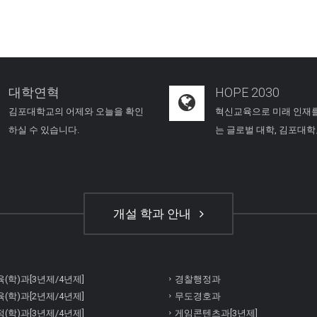
대학연혁
HOPE 2030
김포대학교의 어제와 오늘을 확인
혁신교육으로 미래 인재
하실 수 있습니다.
는 글로벌 대학, 김포대
개설 학과 안내
(학)과[3년제/4년제]
경찰행정과
(학)과[2년제/4년제]
무도경호과
(학)과[3년제/4년제]
게임콘텐츠과[3년제]