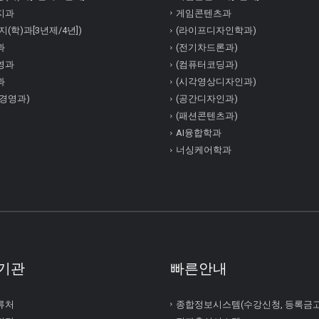
지과
게임콘텐츠과
(학)과[3년제/4년])
(라이프디자인학과)
과
(전기차드론과)
영과
(컴퓨터코딩과)
과
(시각영상디자인과)
경영과)
(공간디자인과)
(패션콘텐츠과)
AI융합학과
너싱케어학과
기관
빠른안내
류처
종합정보시스템(수강신청, 등록금