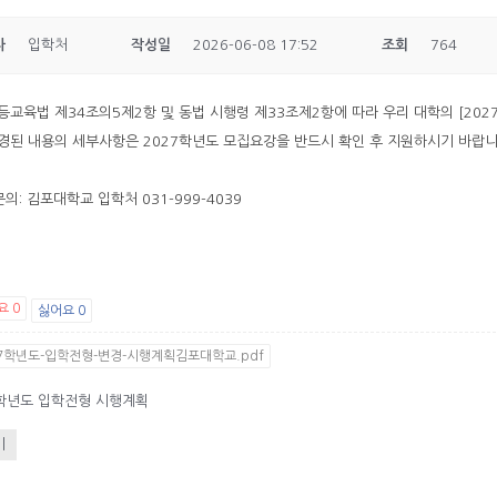
자
입학처
작성일
2026-06-08 17:52
조회
764
고등교육법 제34조의5제2항 및 동법 시행령 제33조제2항에 따라 우리 대학의 [20
변경된 내용의 세부사항은 2027학년도 모집요강을 반드시 확인 후 지원하시기 바랍니
의: 김포대학교 입학처 031-999-4039
요
0
싫어요
0
27학년도-입학전형-변경-시행계획김포대학교.pdf
8학년도 입학전형 시행계획
기