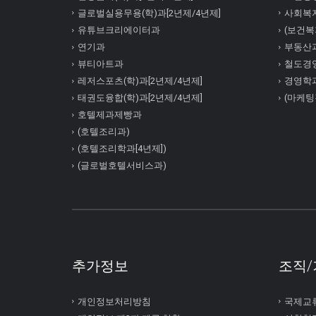
글로벌실용무용(학)과[2년제/4년제]
사회복
유튜브크리에이터과
(보건복지
연기과
부동산
뷰티아트과
철도경
레저스포츠(학)과[2년제/4년제]
경영학
태권도융합(학)과[2년제/4년제]
(마케팅
호텔제과제빵과
(호텔조리과)
(호텔조리학과[4년제])
(글로벌호텔서비스과)
추가정보
조직/
개인정보처리방침
국제교