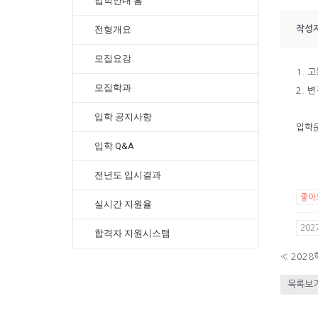
입학안내 홈
작성
전형개요
모집요강
1. 
모집학과
2. 
입학 공지사항
입학문
입학 Q&A
전년도 입시결과
좋아
실시간 지원율
20
합격자 지원시스템
«
202
목록보