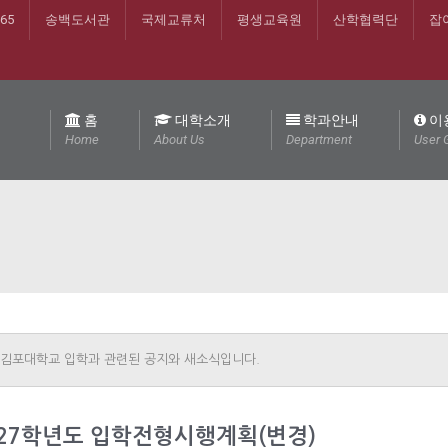
365
송백도서관
국제교류처
평생교육원
산학협력단
잡
홈
대학소개
학과안내
이
Home
About Us
Department
User 
김포대학교 입
학과 관련된 공지와 새소식입니다.
027학년도 입학전형시행계획(변경)