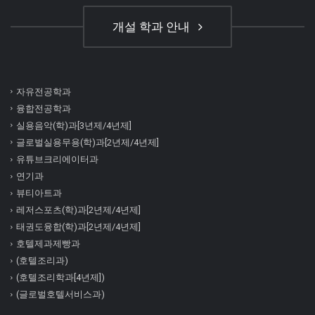
개설 학과 안내
자유전공학과
융합전공학과
실용음악(학)과[3년제/4년제]
글로벌실용무용(학)과[2년제/4년제]
유튜브크리에이터과
연기과
뷰티아트과
레저스포츠(학)과[2년제/4년제]
태권도융합(학)과[2년제/4년제]
호텔제과제빵과
(호텔조리과)
(호텔조리학과[4년제])
(글로벌호텔서비스과)