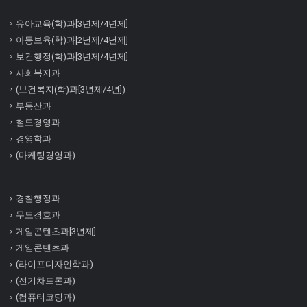
유아교육(학)과[3년제/4년제]
아동보육(학)과[2년제/4년제]
보건행정(학)과[3년제/4년제]
사회복지과
(보건복지(학)과[3년제/4년])
부동산과
철도경영과
경영학과
(마케팅경영과)
경찰행정과
무도경호과
게임콘텐츠과[3년제]
게임콘텐츠과
(라이프디자인학과)
(전기차드론과)
(컴퓨터코딩과)