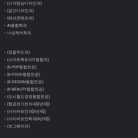
(시각영상디자인과)
(공간디자인과)
(패션콘텐츠과)
AI융합학과
너싱케어학과
(경찰무도과)
(스마트팩토리IT융합과)
(K-POP융합전공)
(K-FOOD융합전공)
(K-DESIGN융합전공)
(K-BEAUTY융합전공)
(도시철도경영융합전공)
(항공전기전자과[3년제])
(사이버보안과[3년제])
(사이버보안학과[4년제])
(보그헤어과)