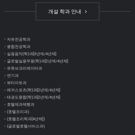
개설 학과 안내
자유전공학과
융합전공학과
실용음악(학)과[3년제/4년제]
글로벌실용무용(학)과[2년제/4년제]
유튜브크리에이터과
연기과
뷰티아트과
레저스포츠(학)과[2년제/4년제]
태권도융합(학)과[2년제/4년제]
호텔제과제빵과
(호텔조리과)
(호텔조리학과[4년제])
(글로벌호텔서비스과)