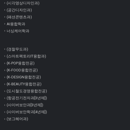
(시각영상디자인과)
(공간디자인과)
(패션콘텐츠과)
AI융합학과
너싱케어학과
(경찰무도과)
(스마트팩토리IT융합과)
(K-POP융합전공)
(K-FOOD융합전공)
(K-DESIGN융합전공)
(K-BEAUTY융합전공)
(도시철도경영융합전공)
(항공전기전자과[3년제])
(사이버보안과[3년제])
(사이버보안학과[4년제])
(보그헤어과)