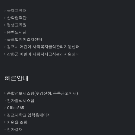
국제교류처
산학협력단
평생교육원
송백도서관
글로벌케이컬쳐센터
김포시 어린이∙사회복지급식관리지원센터
강화군 어린이∙사회복지급식관리지원센터
빠른안내
종합정보시스템(수강신청, 등록금고지서)
전자출석시스템
Office365
김포대학교 입학홈페이지
지원율 조회
전자결재