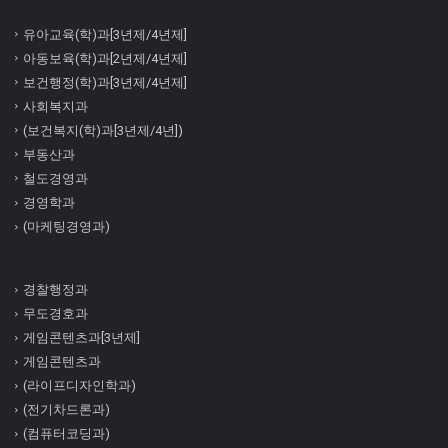
유아교육(학)과[3년제/4년제]
아동보육(학)과[2년제/4년제]
보건행정(학)과[3년제/4년제]
사회복지과
(보건복지(학)과[3년제/4년])
부동산과
철도경영과
경영학과
(마케팅경영과)
경찰행정과
무도경호과
게임콘텐츠과[3년제]
게임콘텐츠과
(라이프디자인학과)
(전기차드론과)
(컴퓨터코딩과)