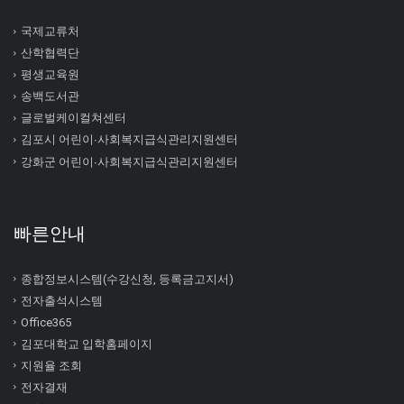
국제교류처
산학협력단
평생교육원
송백도서관
글로벌케이컬쳐센터
김포시 어린이∙사회복지급식관리지원센터
강화군 어린이∙사회복지급식관리지원센터
빠른안내
종합정보시스템(수강신청, 등록금고지서)
전자출석시스템
Office365
김포대학교 입학홈페이지
지원율 조회
전자결재