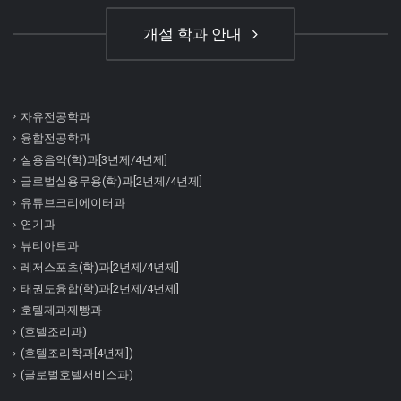
개설 학과 안내
자유전공학과
융합전공학과
실용음악(학)과[3년제/4년제]
글로벌실용무용(학)과[2년제/4년제]
유튜브크리에이터과
연기과
뷰티아트과
레저스포츠(학)과[2년제/4년제]
태권도융합(학)과[2년제/4년제]
호텔제과제빵과
(호텔조리과)
(호텔조리학과[4년제])
(글로벌호텔서비스과)