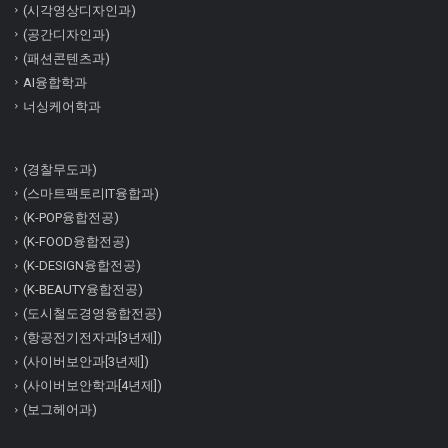
(시각영상디자인과)
(공간디자인과)
(패션콘텐츠과)
AI융합학과
너싱케어학과
(경찰무도과)
(스마트팩토리IT융합과)
(K-POP융합전공)
(K-FOOD융합전공)
(K-DESIGN융합전공)
(K-BEAUTY융합전공)
(도시철도경영융합전공)
(항공전기전자과[3년제])
(사이버보안과[3년제])
(사이버보안학과[4년제])
(보그헤어과)