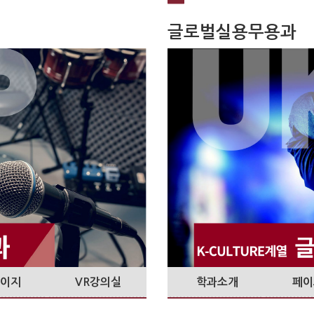
글로벌실용무용과
이지
VR강의실
학과소개
페이