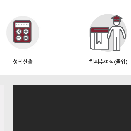
성적산출
학위수여식(졸업)