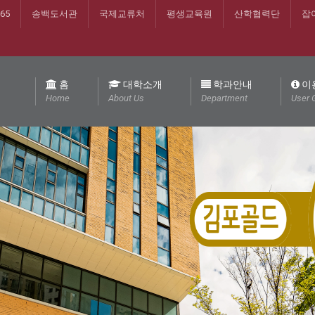
365
송백도서관
국제교류처
평생교육원
산학협력단
잡
홈
대학소개
학과안내
이
Home
About Us
Department
User 