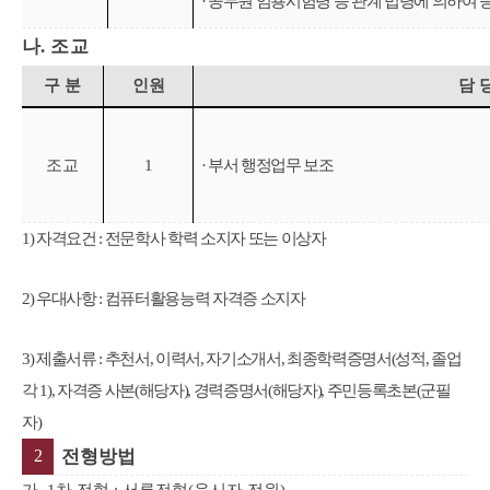
·
공무원 임용시험령 등 관계 법령에 의하여 
나
. 조교
구 분
인원
담 
조교
1
·
부서 행정업무 보조
1) 자격요건 : 전문학사 학력 소지자 또는 이상자
2) 우대사항 : 컴퓨터활용능력 자격증 소지자
3) 제출서류 : 추천서, 이력서, 자기소개서, 최종학력증명서(성적, 졸업
각 1), 자격증 사본(해당자), 경력증명서(해당자), 주민등록초본(군필
자)
2
전형방법