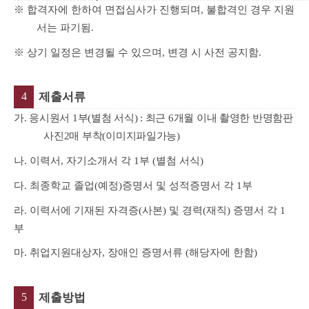
※
합격자에 한하여 면접심사가 진행되며
,
불합격인 경우 지원
서는 파기됨
.
※
상기 일정은 변경될 수 있으며
,
변경 시 사전 공지함
.
4
제출서류
가
.
응시원서
1
부
(
별첨 서식
) :
최근
6
개월 이내 촬영한 반명함판
사진
2
매 부착
(
이미지파일가능
)
나
.
이력서
,
자기소개서 각
1
부
(
별첨 서식
)
다
.
최종학교 졸업
(
예정
)
증명서 및 성적증명서 각
1
부
라
.
이력서에 기재된 자격증
(
사본
)
및 경력
(
재직
)
증명서 각
1
부
마
.
취업지원대상자
,
장애인 증명서류
(
해당자에 한함
)
5
제출방법