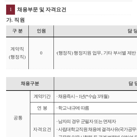
1
채용부문 및 자격요건
가
. 직원
구 분
인원
담 당
계약직
0
·
(
행정직
)
행정지원 업무
,
기타 부서별 제반
(행정직)
채용구분
담 
계약기간
·
채용즉시
~ 1
년
(*
수습
3
개월
)
연 봉
·
학교 내규에 따름
공통
·
남자의 경우 군필자 또는 면제자
자격요건
·
사립대학교직원 채용에 결격사유
(
국가공무