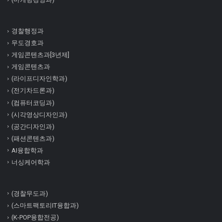
경찰행정과
무도경호과
게임콘텐츠과[3년제]
게임콘텐츠과
(라이프디자인학과)
(전기차드론과)
(컴퓨터코딩과)
(시각영상디자인과)
(공간디자인과)
(패션콘텐츠과)
AI융합학과
너싱케어학과
(경찰무도과)
(스마트팩토리IT융합과)
(K-POP융합전공)