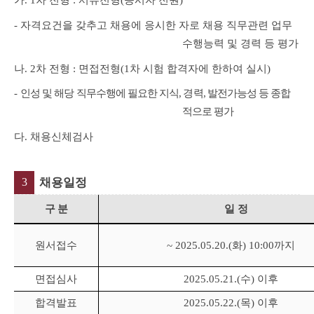
가
.
1
차 전형
:
서류전형
(
응시자 전원
)
-
자격요건을 갖추고 채용에 응시한 자로 채용 직무관련 업무
수행능력 및 경력 등 평가
나
.
2
차 전형
:
면접전형
(1
차 시험 합격자에 한하여 실시
)
-
인성 및 해당 직무수행에 필요한 지식
,
경력
,
발전가능성 등 종합
적으로 평가
다
.
채용신체검사
3
채용일정
구 분
일 정
원서접수
~ 2025.05.20.(화
) 10:00
까지
면접심사
2025.05.21.(수
)
이후
합격발표
2025.05.22.(
목
)
이후