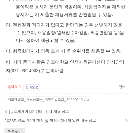
불이익은 응시자 본인의 책임이며
,
최종합격자를 제외한
응시자는 기 제출한 채용서류를 반환받을 수 있음
.
라
.
전형결과 적격자가 없다고 판단되는 경우 선발하지 않을
수 있으며
,
채용일정
(
원서접수마감일
,
최종면접일 등
)
을
다시 정하여 재공고할 수 있음
.
마
.
최종합격자가 임용 포기 시 후 순위자를 채용할 수 있음
.
바
.
기타 문의사항은 김포대학교 인적자원관리센터 인사담당
자
(031-999-4008)
로 문의바람
.
좋아요
0
인쇄
싫어요
0
김포대학교_채용공고문_계약직및조교_20250515.zip
«
[글로벌케이컬쳐센터] 강사 채용 공고
2025학년도 제1차 학칙 및 학칙시행세칙 입안 내용 공고
»
목록보기