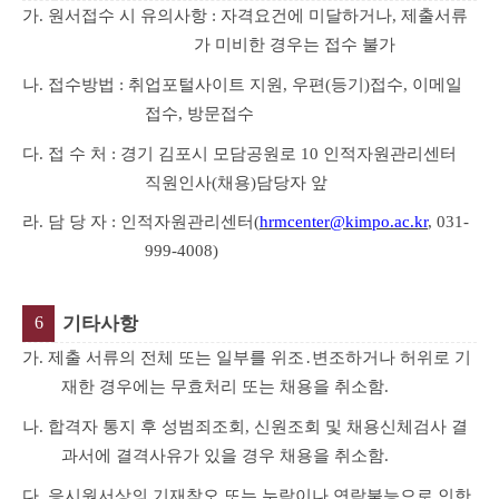
가
.
원서접수 시 유의사항
:
자격요건에 미달하거나
,
제출서류
가 미비한 경우는 접수 불가
나
.
접수방법
:
취업포털사이트 지원
,
우편
(
등기
)
접수
,
이메일
접수
,
방문접수
다
.
접 수 처
:
경기 김포시 모담공원로
10
인적자원관리센터
직원인사
(
채용
)
담당자 앞
라
.
담 당 자
:
인적자원관리센터
(
hrmcenter@kimpo.ac.kr
, 031-
999-4008)
6
기타사항
가
.
제출 서류의 전체 또는 일부를 위조
․
변조하거나 허위로 기
재한 경우에는 무효처리 또는 채용을 취소함
.
나
.
합격자 통지 후 성범죄조회
,
신원조회 및 채용신체검사 결
과서에 결격사유가 있을 경우 채용을 취소함
.
다
.
응시원서상의 기재착오 또는 누락이나 연락불능으로 인한