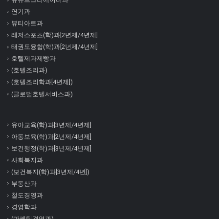
연기과
뷰티아트과
레저스포츠(학)과[2년제/4년제]
태권도융합(학)과[2년제/4년제]
호텔제과제빵과
(호텔조리과)
(호텔조리학과[4년제])
(글로벌호텔서비스과)
유아교육(학)과[3년제/4년제]
아동보육(학)과[2년제/4년제]
보건행정(학)과[3년제/4년제]
사회복지과
(보건복지(학)과[3년제/4년])
부동산과
철도경영과
경영학과
(마케팅경영과)