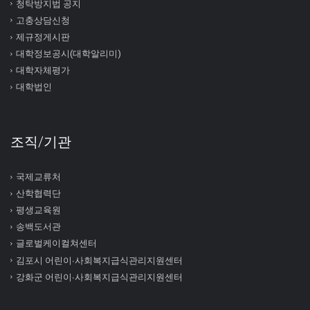
청탁방지법 공지
고충상담신청
제규정게시판
대학정보공시(대학알리미)
대학자체평가
대학법인
조직/기관
국제교류처
산학협력단
평생교육원
송백도서관
글로벌케이컬쳐센터
김포시 어린이∙사회복지급식관리지원센터
강화군 어린이∙사회복지급식관리지원센터