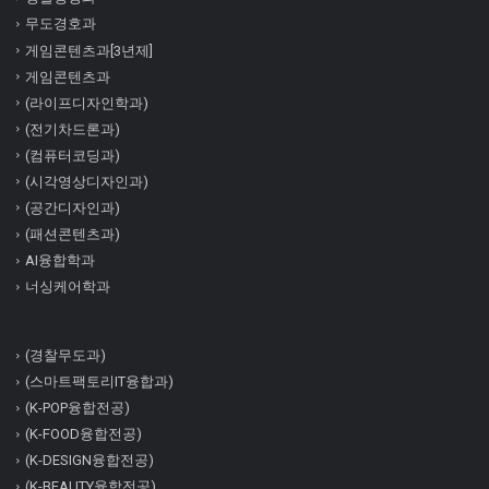
무도경호과
게임콘텐츠과[3년제]
게임콘텐츠과
(라이프디자인학과)
(전기차드론과)
(컴퓨터코딩과)
(시각영상디자인과)
(공간디자인과)
(패션콘텐츠과)
AI융합학과
너싱케어학과
(경찰무도과)
(스마트팩토리IT융합과)
(K-POP융합전공)
(K-FOOD융합전공)
(K-DESIGN융합전공)
(K-BEAUTY융합전공)