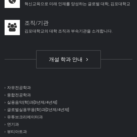
혁신교육으로 미래 인재를 양성하는 글로벌 대학, 김포대학교
조직/기관
김포대학교의 대학 조직과 부속기관을 소개합니다.
개설 학과 안내
자유전공학과
융합전공학과
실용음악(학)과[3년제/4년제]
글로벌실용무용(학)과[2년제/4년제]
유튜브크리에이터과
연기과
뷰티아트과