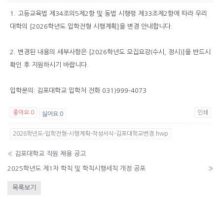
1. 고등교육법 제34조의5제2항 및 동법 시행령 제33조제2항에 따라 우리
대학의 [2026학년도 입학전형 시행계획]을 변경 안내합니다.
2. 변경된 내용의 세부사항은 [2026학년도 모집요강(수시, 정시)]을 반드시
확인 후 지원하시기 바랍니다.
입학문의: 김포대학교 입학처 전화 031)999-4073
좋아요
0
인쇄
싫어요
0
2026학년도-입학전형-시행계획-작성서식-김포대학교변경.hwp
«
김포대학교 직원 채용 공고
2025학년도 제1차 학칙 및 학칙시행세칙 개정 공포
»
목록보기