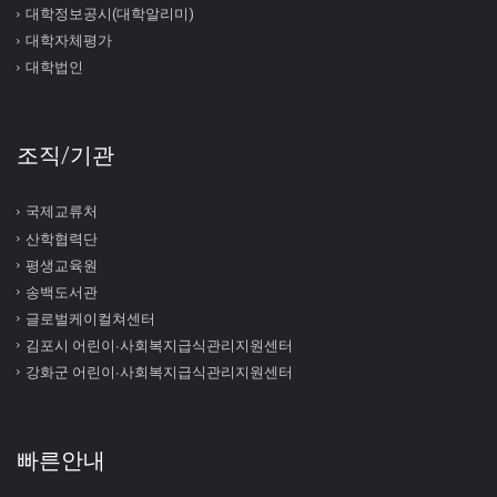
대학정보공시(대학알리미)
대학자체평가
대학법인
조직/기관
국제교류처
산학협력단
평생교육원
송백도서관
글로벌케이컬쳐센터
김포시 어린이∙사회복지급식관리지원센터
강화군 어린이∙사회복지급식관리지원센터
빠른안내