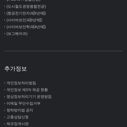
(도시철도경영융합전공)
(항공전기전자과[3년제])
(사이버보안과[3년제])
(사이버보안학과[4년제])
(보그헤어과)
추가정보
개인정보처리방침
개인정보 제3자 제공 현황
영상정보처리기기 운영방침
이메일 무단수집거부
청탁방지법 공지
고충상담신청
제규정게시판