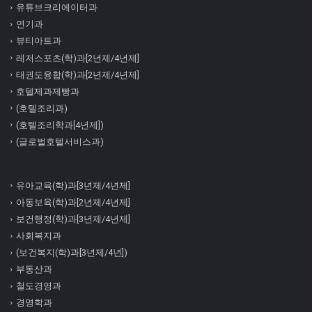
유튜브크리에이터과
연기과
뷰티아트과
레저스포츠(학)과[2년제/4년제]
태권도융합(학)과[2년제/4년제]
호텔제과제빵과
(호텔조리과)
(호텔조리학과[4년제])
(글로벌호텔서비스과)
유아교육(학)과[3년제/4년제]
아동보육(학)과[2년제/4년제]
보건행정(학)과[3년제/4년제]
사회복지과
(보건복지(학)과[3년제/4년])
부동산과
철도경영과
경영학과