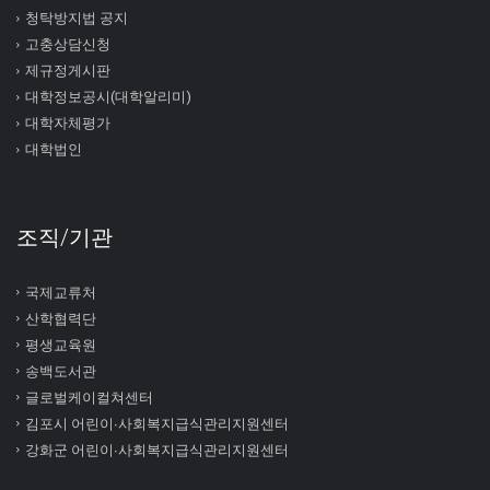
청탁방지법 공지
고충상담신청
제규정게시판
대학정보공시(대학알리미)
대학자체평가
대학법인
조직/기관
국제교류처
산학협력단
평생교육원
송백도서관
글로벌케이컬쳐센터
김포시 어린이∙사회복지급식관리지원센터
강화군 어린이∙사회복지급식관리지원센터