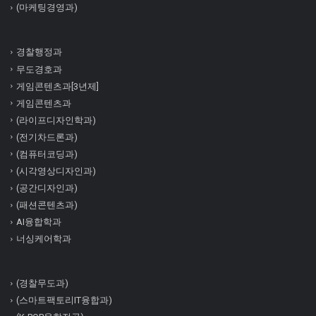
(마케팅경영과)
경찰행정과
무도경호과
게임콘텐츠과[3년제]
게임콘텐츠과
(라이프디자인학과)
(전기차드론과)
(컴퓨터코딩과)
(시각영상디자인과)
(공간디자인과)
(패션콘텐츠과)
AI융합학과
너싱케어학과
(경찰무도과)
(스마트팩토리IT융합과)