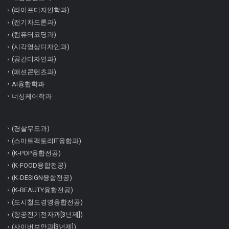
(라이프디자인학과)
(전기차드론과)
(컴퓨터코딩과)
(시각영상디자인과)
(공간디자인과)
(패션콘텐츠과)
AI융합학과
너싱케어학과
(경찰무도과)
(스마트팩토리IT융합과)
(K-POP융합전공)
(K-FOOD융합전공)
(K-DESIGN융합전공)
(K-BEAUTY융합전공)
(도시철도경영융합전공)
(항공전기전자과[3년제])
(사이버보안과[3년제])