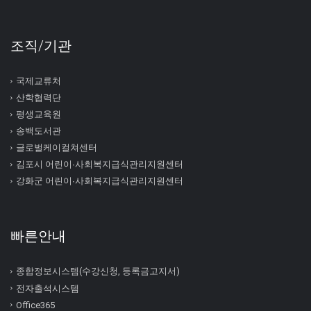
조직/기관
국제교류처
산학협력단
평생교육원
송백도서관
글로벌케이컬쳐센터
김포시 어린이∙사회복지급식관리지원센터
강화군 어린이∙사회복지급식관리지원센터
빠른안내
종합정보시스템(수강신청, 등록금고지서)
전자출석시스템
Office365