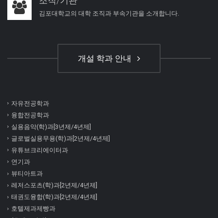
조직/기관
김포대학교의 대학 조직과 부속기관을 소개합니다.
개설 학과 안내
자유전공학과
융합전공학과
실용음악(학)과[3년제/4년제]
글로벌실용무용(학)과[2년제/4년제]
유튜브크리에이터과
연기과
뷰티아트과
레저스포츠(학)과[2년제/4년제]
태권도융합(학)과[2년제/4년제]
호텔제과제빵과