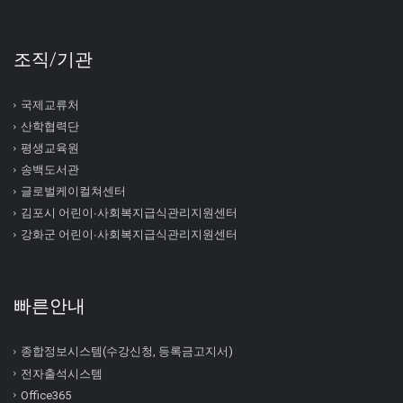
조직/기관
국제교류처
산학협력단
평생교육원
송백도서관
글로벌케이컬쳐센터
김포시 어린이∙사회복지급식관리지원센터
강화군 어린이∙사회복지급식관리지원센터
빠른안내
종합정보시스템(수강신청, 등록금고지서)
전자출석시스템
Office365