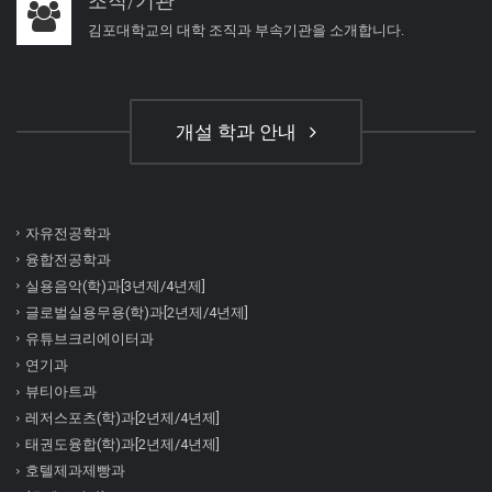
조직/기관
김포대학교의 대학 조직과 부속기관을 소개합니다.
개설 학과 안내
자유전공학과
융합전공학과
실용음악(학)과[3년제/4년제]
글로벌실용무용(학)과[2년제/4년제]
유튜브크리에이터과
연기과
뷰티아트과
레저스포츠(학)과[2년제/4년제]
태권도융합(학)과[2년제/4년제]
호텔제과제빵과