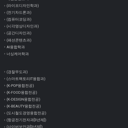
(라이프디자인학과)
(전기차드론과)
(컴퓨터코딩과)
(시각영상디자인과)
(공간디자인과)
(패션콘텐츠과)
AI융합학과
너싱케어학과
(경찰무도과)
(스마트팩토리IT융합과)
(K-POP융합전공)
(K-FOOD융합전공)
(K-DESIGN융합전공)
(K-BEAUTY융합전공)
(도시철도경영융합전공)
(항공전기전자과[3년제])
(사이버보안과[3년제])