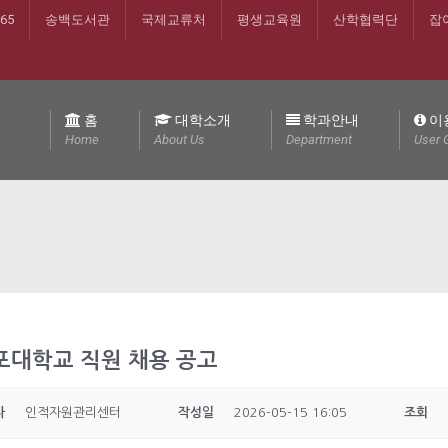
365
송백도서관
국제교류처
평생교육원
산학협력단
잡
홈
대학소개
학과안내
이
Home
About Us
Department
User 
포대학교 직원 채용 공고
자
인적자원관리센터
작성일
2026-05-15 16:05
조회