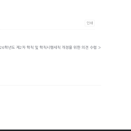
인쇄
026학년도 제2차 학칙 및 학칙시행세칙 개정을 위한 의견 수렴
»