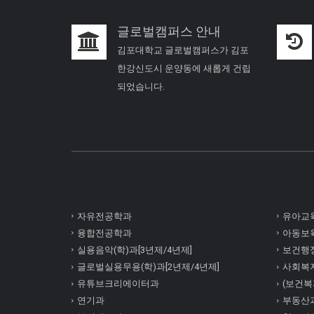
글로벌캠퍼스 안내
김포대학교 글로벌캠퍼스가 김포
한강신도시 운양동에 새롭게 건립
되었습니다.
자유전공학과
유아교육
융합전공학과
아동보육
실용음악(학)과[3년제/4년제]
보건행정
글로벌실용무용(학)과[2년제/4년제]
사회복
유튜브크리에이터과
(보건복지
연기과
부동산