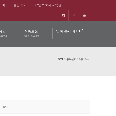
아바
늘봄학교
요양보호사교육원
용안내
홍보센터
입학 홈페이지
Guide
UKP News
HOME
\
홍보센터
\
대학소식
1383