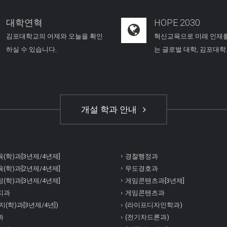
대학연혁
HOPE 2030
김포대학교의 어제와 오늘을 확인
혁신교육으로 미래 인재
하실 수 있습니다.
는 글로벌 대학, 김포대
개설 학과 안내
(학)과[3년제/4년제]
경찰행정과
(학)과[2년제/4년제]
무도경호과
(학)과[3년제/4년제]
게임콘텐츠과[3년제]
지과
게임콘텐츠과
(학)과[3년제/4년])
(라이프디자인학과)
과
(전기차드론과)