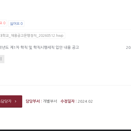
요
0
싫어요
0
대학교_채용공고문행정직_20260512.hwp
학년도 제1차 학칙 및 학칙시행세칙 입안 내용 공고
2
기
담당부서 :
개별부서
수정일자 :
2024.02
츠담당자