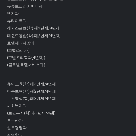
유튜브크리에이터과
연기과
뷰티아트과
레저스포츠(학)과[2년제/4년제]
태권도융합(학)과[2년제/4년제]
호텔제과제빵과
(호텔조리과)
(호텔조리학과[4년제])
(글로벌호텔서비스과)
유아교육(학)과[3년제/4년제]
아동보육(학)과[2년제/4년제]
보건행정(학)과[3년제/4년제]
사회복지과
(보건복지(학)과[3년제/4년])
부동산과
철도경영과
경영학과