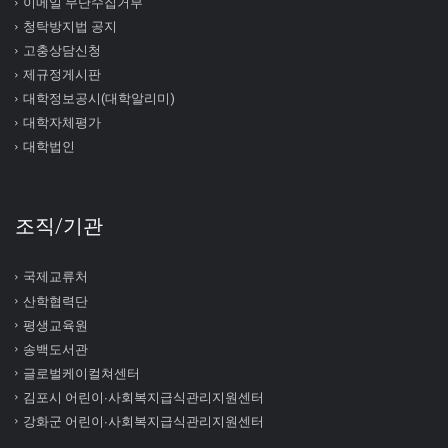
이메일 무단수집거부
청탁방지법 공지
고충상담신청
제규정게시판
대학정보공시(대학알리미)
대학자체평가
대학법인
조직/기관
국제교류처
산학협력단
평생교육원
송백도서관
글로벌케이컬쳐센터
김포시 어린이∙사회복지급식관리지원센터
강화군 어린이∙사회복지급식관리지원센터