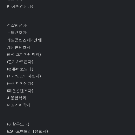
(마케팅경영과)
경찰행정과
무도경호과
게임콘텐츠과[3년제]
게임콘텐츠과
(라이프디자인학과)
(전기차드론과)
(컴퓨터코딩과)
(시각영상디자인과)
(공간디자인과)
(패션콘텐츠과)
AI융합학과
너싱케어학과
(경찰무도과)
(스마트팩토리IT융합과)