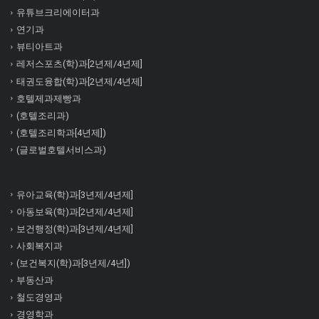
유튜브크리에이터과
연기과
뷰티아트과
레저스포츠(학)과[2년제/4년제]
태권도융합(학)과[2년제/4년제]
호텔제과제빵과
(호텔조리과)
(호텔조리학과[4년제])
(글로벌호텔서비스과)
유아교육(학)과[3년제/4년제]
아동보육(학)과[2년제/4년제]
보건행정(학)과[3년제/4년제]
사회복지과
(보건복지(학)과[3년제/4년])
부동산과
철도경영과
경영학과