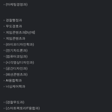
(마케팅경영과)
경찰행정과
무도경호과
게임콘텐츠과[3년제]
게임콘텐츠과
(라이프디자인학과)
(전기차드론과)
(컴퓨터코딩과)
(시각영상디자인과)
(공간디자인과)
(패션콘텐츠과)
AI융합학과
너싱케어학과
(경찰무도과)
(스마트팩토리IT융합과)