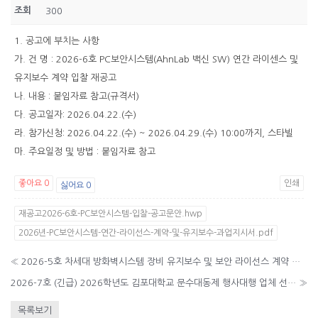
조회
300
1. 공고에 부치는 사항
가. 건 명 : 2026-6호 PC보안시스템(AhnLab 백신 SW) 연간 라이센스 및
유지보수 계약 입찰 재공고
나. 내용 : 붙임자료 참고(규격서)
다. 공고일자: 2026.04.22.(수)
라. 참가신청: 2026.04.22.(수) ~ 2026.04.29.(수) 10:00까지, 스타빌
마. 주요일정 및 방법 : 붙임자료 참고
좋아요
0
인쇄
싫어요
0
재공고2026-6호-PC보안시스템-입찰-공고문안.hwp
2026년-PC보안시스템-연간-라이선스-계약-및-유지보수-과업지시서.pdf
«
2026-5호 차세대 방화벽시스템 장비 유지보수 및 보안 라이선스 계약 입찰 재공고
2026-7호 (긴급) 2026학년도 김포대학교 문수대동제 행사대행 업체 선정 입찰 공고
»
목록보기