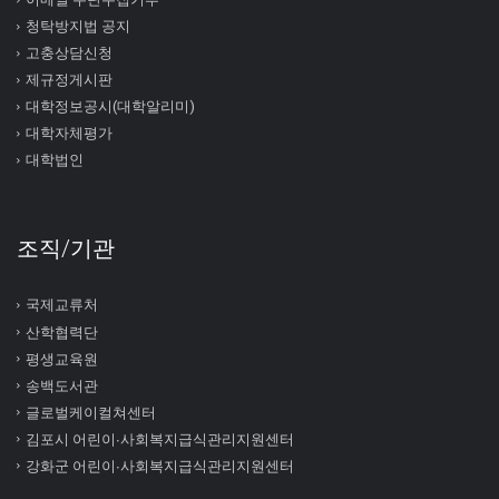
청탁방지법 공지
고충상담신청
제규정게시판
대학정보공시(대학알리미)
대학자체평가
대학법인
조직/기관
국제교류처
산학협력단
평생교육원
송백도서관
글로벌케이컬쳐센터
김포시 어린이∙사회복지급식관리지원센터
강화군 어린이∙사회복지급식관리지원센터