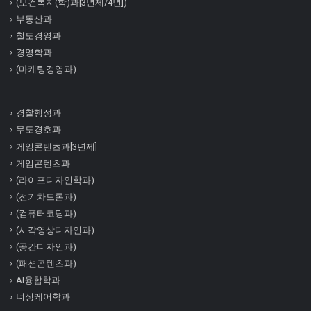
(보건복지(학)과[3년제/4년])
부동산과
철도경영과
경영학과
(마케팅경영과)
경찰행정과
무도경호과
게임콘텐츠과[3년제]
게임콘텐츠과
(라이프디자인학과)
(전기차드론과)
(컴퓨터코딩과)
(시각영상디자인과)
(공간디자인과)
(패션콘텐츠과)
AI융합학과
너싱케어학과