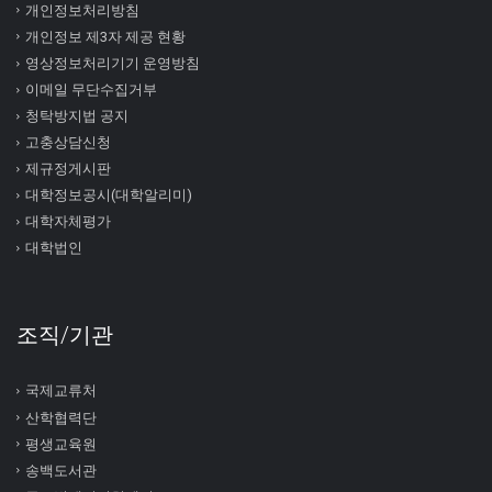
개인정보처리방침
개인정보 제3자 제공 현황
영상정보처리기기 운영방침
이메일 무단수집거부
청탁방지법 공지
고충상담신청
제규정게시판
대학정보공시(대학알리미)
대학자체평가
대학법인
조직/기관
국제교류처
산학협력단
평생교육원
송백도서관