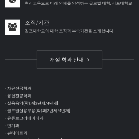
혁신교육으로 미래 인재를 양성하는 글로벌 대학, 김포대학교
조직/기관
김포대학교의 대학 조직과 부속기관을 소개합니다.
개설 학과 안내
자유전공학과
융합전공학과
실용음악(학)과[3년제/4년제]
글로벌실용무용(학)과[2년제/4년제]
유튜브크리에이터과
연기과
뷰티아트과