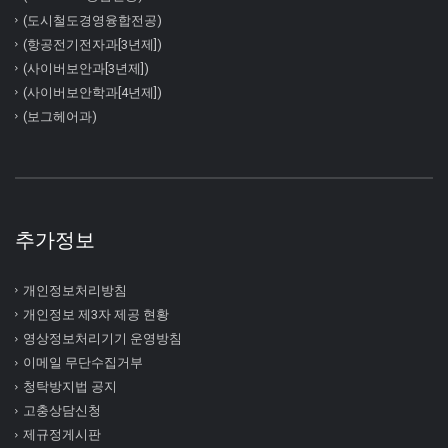
(도시철도경영융합전공)
(항공전기전자과[3년제])
(사이버보안과[3년제])
(사이버보안학과[4년제])
(보그헤어과)
추가정보
개인정보처리방침
개인정보 제3자 제공 현황
영상정보처리기기 운영방침
이메일 무단수집거부
청탁방지법 공지
고충상담신청
제규정게시판