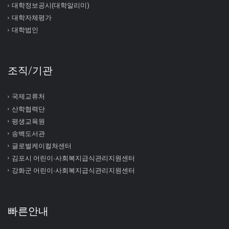
대학정보공시(대학알리미)
대학자체평가
대학법인
조직/기관
국제교류처
산학협력단
평생교육원
송백도서관
글로벌케이컬쳐센터
김포시 어린이∙사회복지급식관리지원센터
강화군 어린이∙사회복지급식관리지원센터
빠른안내