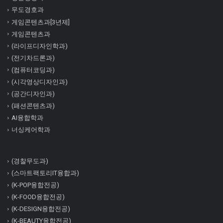
무도경호과
게임콘텐츠과[3년제]
게임콘텐츠과
(라이프디자인학과)
(전기차드론과)
(컴퓨터코딩과)
(시각영상디자인과)
(공간디자인과)
(패션콘텐츠과)
AI융합학과
너싱케어학과
(경찰무도과)
(스마트팩토리IT융합과)
(K-POP융합전공)
(K-FOOD융합전공)
(K-DESIGN융합전공)
(K-BEAUTY융합전공)