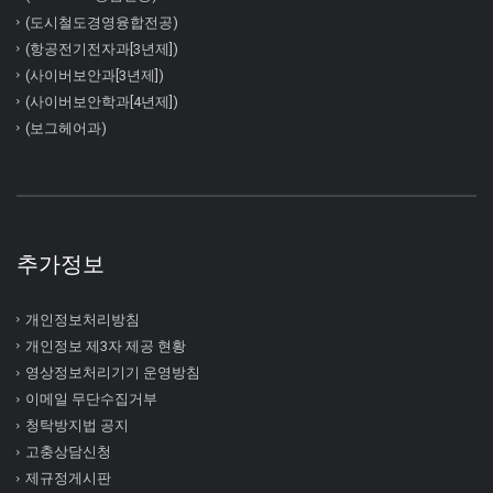
(도시철도경영융합전공)
(항공전기전자과[3년제])
(사이버보안과[3년제])
(사이버보안학과[4년제])
(보그헤어과)
추가정보
개인정보처리방침
개인정보 제3자 제공 현황
영상정보처리기기 운영방침
이메일 무단수집거부
청탁방지법 공지
고충상담신청
제규정게시판