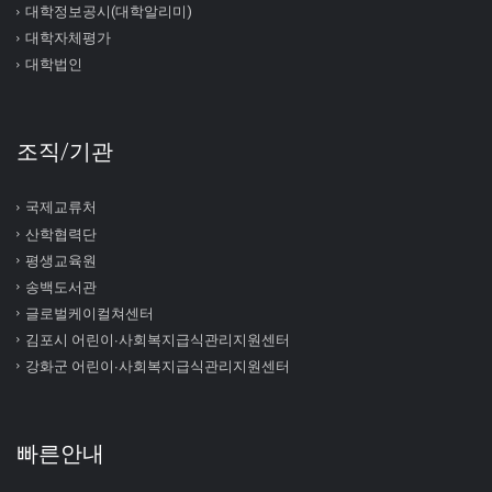
대학정보공시(대학알리미)
대학자체평가
대학법인
조직/기관
국제교류처
산학협력단
평생교육원
송백도서관
글로벌케이컬쳐센터
김포시 어린이∙사회복지급식관리지원센터
강화군 어린이∙사회복지급식관리지원센터
빠른안내