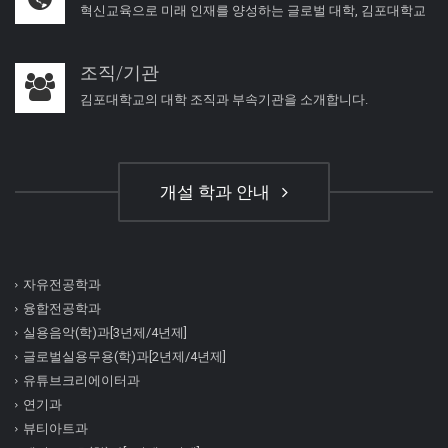
혁신교육으로 미래 인재를 양성하는 글로벌 대학, 김포대학교
조직/기관
김포대학교의 대학 조직과 부속기관을 소개합니다.
개설 학과 안내
자유전공학과
융합전공학과
실용음악(학)과[3년제/4년제]
글로벌실용무용(학)과[2년제/4년제]
유튜브크리에이터과
연기과
뷰티아트과