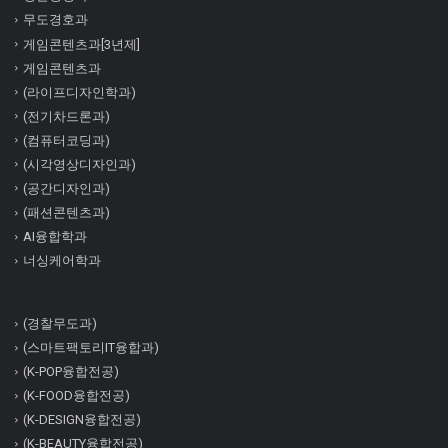
무도경호과
게임콘텐츠과[3년제]
게임콘텐츠과
(라이프디자인학과)
(전기차드론과)
(컴퓨터코딩과)
(시각영상디자인과)
(공간디자인과)
(패션콘텐츠과)
AI융합학과
너싱케어학과
(경찰무도과)
(스마트팩토리IT융합과)
(K-POP융합전공)
(K-FOOD융합전공)
(K-DESIGN융합전공)
(K-BEAUTY융합전공)