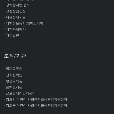
청탁방지법 공지
고충상담신청
제규정게시판
대학정보공시(대학알리미)
대학자체평가
대학법인
조직/기관
국제교류처
산학협력단
평생교육원
송백도서관
글로벌케이컬쳐센터
김포시 어린이∙사회복지급식관리지원센터
강화군 어린이∙사회복지급식관리지원센터