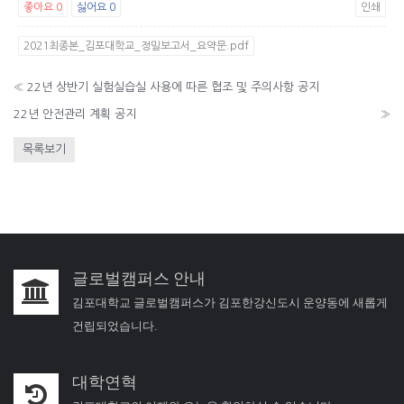
좋아요
0
싫어요
0
인쇄
2021최종본_김포대학교_정밀보고서_요약문.pdf
«
22년 상반기 실험실습실 사용에 따른 협조 및 주의사항 공지
22년 안전관리 계획 공지
»
목록보기
글로벌캠퍼스 안내
김포대학교 글로벌캠퍼스가 김포한강신도시 운양동에 새롭게
건립되었습니다.
대학연혁