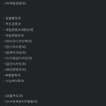
(마케팅경영과)
경찰행정과
무도경호과
게임콘텐츠과[3년제]
게임콘텐츠과
(라이프디자인학과)
(전기차드론과)
(컴퓨터코딩과)
(시각영상디자인과)
(공간디자인과)
(패션콘텐츠과)
AI융합학과
너싱케어학과
(경찰무도과)
(스마트팩토리IT융합과)