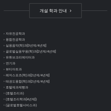
개설 학과 안내
자유전공학과
융합전공학과
실용음악(학)과[3년제/4년제]
글로벌실용무용(학)과[2년제/4년제]
유튜브크리에이터과
연기과
뷰티아트과
레저스포츠(학)과[2년제/4년제]
태권도융합(학)과[2년제/4년제]
호텔제과제빵과
(호텔조리과)
(호텔조리학과[4년제])
(글로벌호텔서비스과)