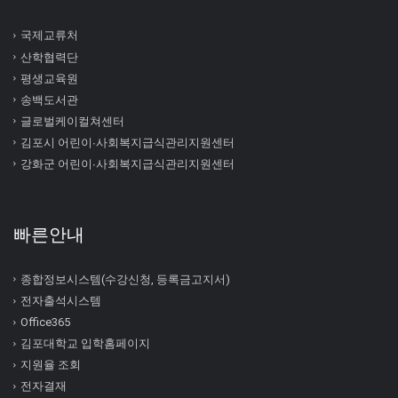
국제교류처
산학협력단
평생교육원
송백도서관
글로벌케이컬쳐센터
김포시 어린이∙사회복지급식관리지원센터
강화군 어린이∙사회복지급식관리지원센터
빠른안내
종합정보시스템(수강신청, 등록금고지서)
전자출석시스템
Office365
김포대학교 입학홈페이지
지원율 조회
전자결재