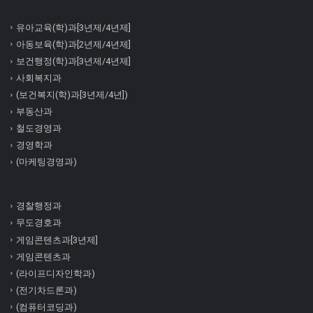
유아교육(학)과[3년제/4년제]
아동보육(학)과[2년제/4년제]
보건행정(학)과[3년제/4년제]
사회복지과
(보건복지(학)과[3년제/4년])
부동산과
철도경영과
경영학과
(마케팅경영과)
경찰행정과
무도경호과
게임콘텐츠과[3년제]
게임콘텐츠과
(라이프디자인학과)
(전기차드론과)
(컴퓨터코딩과)