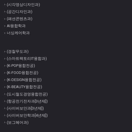
(시각영상디자인과)
(공간디자인과)
(패션콘텐츠과)
AI융합학과
너싱케어학과
(경찰무도과)
(스마트팩토리IT융합과)
(K-POP융합전공)
(K-FOOD융합전공)
(K-DESIGN융합전공)
(K-BEAUTY융합전공)
(도시철도경영융합전공)
(항공전기전자과[3년제])
(사이버보안과[3년제])
(사이버보안학과[4년제])
(보그헤어과)