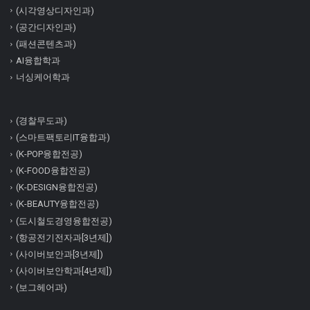
(시각영상디자인과)
(공간디자인과)
(패션콘텐츠과)
AI융합학과
너싱케어학과
(경찰무도과)
(스마트팩토리IT융합과)
(K-POP융합전공)
(K-FOOD융합전공)
(K-DESIGN융합전공)
(K-BEAUTY융합전공)
(도시철도경영융합전공)
(항공전기전자과[3년제])
(사이버보안과[3년제])
(사이버보안학과[4년제])
(보그헤어과)