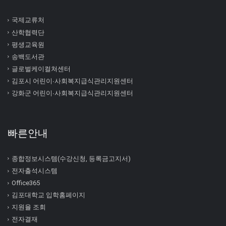
국제교류처
산학협력단
평생교육원
송백도서관
글로벌케이컬쳐센터
김포시 어린이∙사회복지급식관리지원센터
강화군 어린이∙사회복지급식관리지원센터
빠른안내
종합정보시스템(수강신청, 등록금고지서)
전자출석시스템
Office365
김포대학교 입학홈페이지
지원율 조회
전자결재