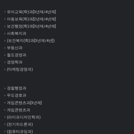
유아교육(학)과[3년제/4년제]
아동보육(학)과[2년제/4년제]
보건행정(학)과[3년제/4년제]
사회복지과
(보건복지(학)과[3년제/4년])
부동산과
철도경영과
경영학과
(마케팅경영과)
경찰행정과
무도경호과
게임콘텐츠과[3년제]
게임콘텐츠과
(라이프디자인학과)
(전기차드론과)
(컴퓨터코딩과)