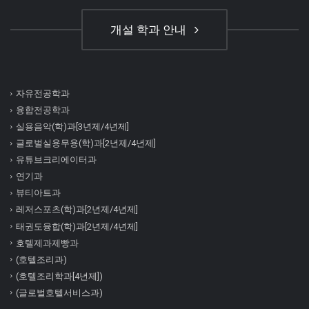
개설 학과 안내
자유전공학과
융합전공학과
실용음악(학)과[3년제/4년제]
글로벌실용무용(학)과[2년제/4년제]
유튜브크리에이터과
연기과
뷰티아트과
레저스포츠(학)과[2년제/4년제]
태권도융합(학)과[2년제/4년제]
호텔제과제빵과
(호텔조리과)
(호텔조리학과[4년제])
(글로벌호텔서비스과)