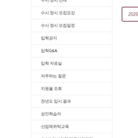
수시·정시 안내
수시·정시 모집요강
202
수시·정시 모집일정
입학공지
입학Q&A
입학 자료실
자주하는 질문
지원율 조회
전년도 입시 결과
성인학습자
산업체위탁교육