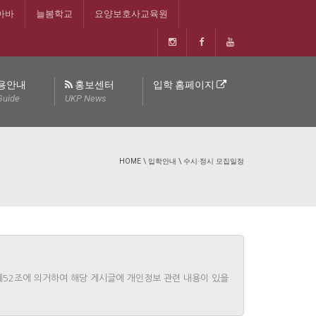
아바
늘봄학교
요양보호사교육원
용안내
홍보센터
입학 홈페이지
Guide
UKP News
HOME
\
입학안내
\
수시·정시 모집일정
제52조에 의거하여 해당 게시글에 개인정보 관련 내용이 있을