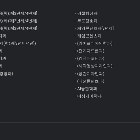
(학)과[3년제/4년제]
경찰행정과
(학)과[2년제/4년제]
무도경호과
(학)과[3년제/4년제]
게임콘텐츠과[3년제]
지과
게임콘텐츠과
(학)과[3년제/4년])
(라이프디자인학과)
과
(전기차드론과)
영과
(컴퓨터코딩과)
과
(시각영상디자인과)
경영과)
(공간디자인과)
(패션콘텐츠과)
AI융합학과
너싱케어학과