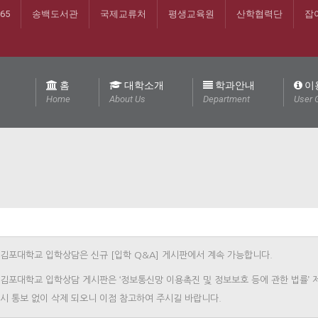
365
송백도서관
국제교류처
평생교육원
산학협력단
잡
홈
대학소개
학과안내
이
Home
About Us
Department
User 
김포대학교 입학상담은 신규 [입학 Q&A] 게시판에서 계속 가능합니다.
김포대학교 입학상담 게시판은 ‘정보통신망 이용촉진 및 정보보호 등에 관한 법률’ 
시 통보 없이 삭제 되오니 이점 참고하여 주시길 바랍니다.