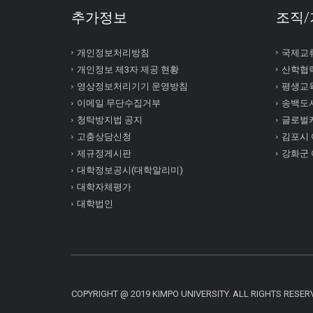
추가정보
조직/
개인정보처리방침
국제교
개인정보 제3자 제공 현황
산학협
영상정보처리기기 운영방침
평생교
이메일 무단수집거부
송백도
청탁방지법 공지
글로벌
고충상담신청
김포시
제규정게시판
강화군
대학정보공시(대학알리미)
대학자체평가
대학법인
COPYRIGHT @ 2019 KIMPO UNIVERSITY. ALL RIGHTS RESER