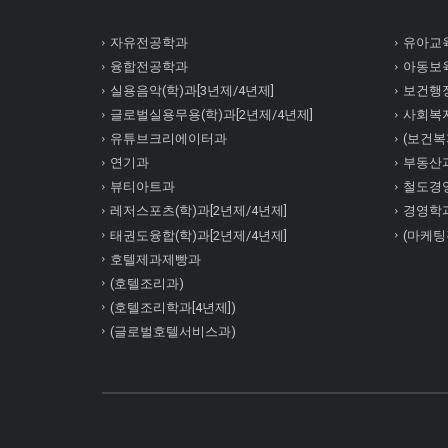
자유전공학과
유아교육
융합전공학과
아동보육
실용음악(학)과[3년제/4년제]
보건행정
글로벌실용무용(학)과[2년제/4년제]
사회복
유튜브크리에이터과
(보건복지
연기과
부동산
뷰티아트과
철도경
레저스포츠(학)과[2년제/4년제]
경영학
태권도융합(학)과[2년제/4년제]
(마케팅
호텔제과제빵과
(호텔조리과)
(호텔조리학과[4년제])
(글로벌호텔서비스과)