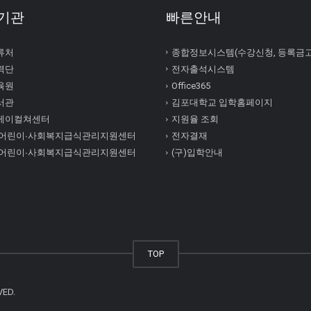
기관
빠른안내
류처
종합정보시스템(수강신청, 등록금
력단
전자출석시스템
육원
Office365
서관
김포대학교 입학홈페이지
케이컬쳐센터
지원율 조회
 어린이∙사회복지급식관리지원센터
전자결재
 어린이∙사회복지급식관리지원센터
(구)입학안내
TOP
VED.