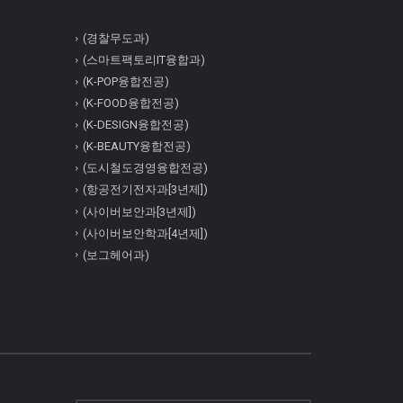
(경찰무도과)
(스마트팩토리IT융합과)
(K-POP융합전공)
(K-FOOD융합전공)
(K-DESIGN융합전공)
(K-BEAUTY융합전공)
(도시철도경영융합전공)
(항공전기전자과[3년제])
(사이버보안과[3년제])
(사이버보안학과[4년제])
(보그헤어과)