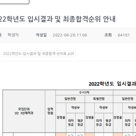
022학년도 입시결과 및 최종합격순위 안내
자
학생처
작성일
2022-06-28 11:06
조회
64181
:
2022학년도-입시결과-및-최종합격-순위표.pdf