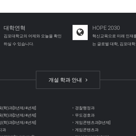
대학연혁
HOPE 2030
김포대학교의 어제와 오늘을 확인
혁신교육으로 미래 인재
하실 수 있습니다.
는 글로벌 대학, 김포대
개설 학과 안내
(학)과[3년제/4년제]
경찰행정과
(학)과[2년제/4년제]
무도경호과
(학)과[3년제/4년제]
게임콘텐츠과[3년제]
지과
게임콘텐츠과