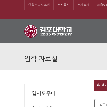
종합정보시스템
전자출석
전자결재
Office
입학 자료실
김포
입시도우미
입학