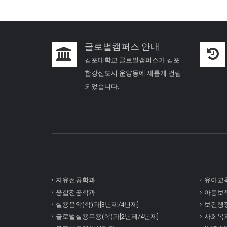
글로벌캠퍼스 안내
김포대학교 글로벌캠퍼스가 김포
한강신도시 운양동에 새롭게 건립
되었습니다.
자유전공학과
유아교육
융합전공학과
아동보육
실용음악(학)과[3년제/4년제]
보건행정
글로벌실용무용(학)과[2년제/4년제]
사회복