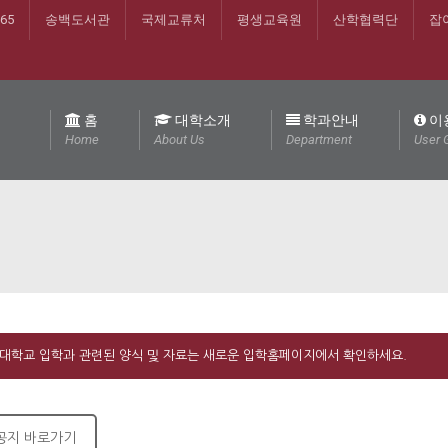
365
송백도서관
국제교류처
평생교육원
산학협력단
잡
홈
대학소개
학과안내
이
Home
About Us
Department
User 
대학교 입학과 관련된 양식 및 자료는 새로운 입학홈페이지에서 확인하세요.
공지 바로가기