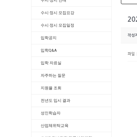
수시·정시 안내
수시·정시 모집요강
2
수시·정시 모집일정
작성
입학공지
입학Q&A
파일
입학 자료실
자주하는 질문
지원율 조회
전년도 입시 결과
성인학습자
산업체위탁교육