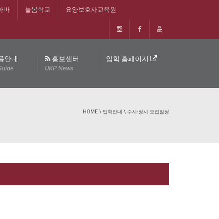
아바
늘봄학교
요양보호사교육원
용안내
홍보센터
입학 홈페이지
Guide
UKP News
HOME
\
입학안내
\
수시·정시 모집일정