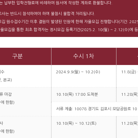
는 납부한 입학전형료에 비례하여 원서에 작성한 계좌로 환불합니다.
사는 반드시 참석하여야 하며 불참시 불합격 처리됩니다.
집 원수접수기간 이후 결원이 발생된 인원에 한해 자율모집 진행합니다(기간: 2025.1.15
율모집을 통한 최초 합격자는 정시모집 등록기간(2025.2. 10(월) ~ 2.12(수)에 
구분
수시 1차
접수
2024.9.9(월) ~ 10.2(수)
11.8(금) 
, 본교)
류 마감
10.10(목) 17:00 도착분
11.28(목
에 한함)
서류 제출: 10078 경기도 김포시 모담공원로 1
사
10.10(목) ~ 10.12(토)
11.28(목)
에 한함)