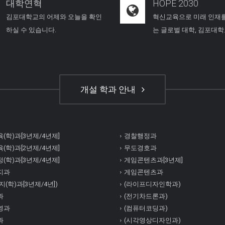
대학연혁
HOPE 2030
김포대학교의 어제와 오늘을 확인
혁신교육으로 미래 인재
하실 수 있습니다.
는 글로벌 대학, 김포대
개설 학과 안내
(학)과[3년제/4년제]
경찰행정과
(학)과[2년제/4년제]
무도경호과
(학)과[3년제/4년제]
게임콘텐츠과[3년제]
지과
게임콘텐츠과
(학)과[3년제/4년])
(라이프디자인학과)
과
(전기차드론과)
영과
(컴퓨터코딩과)
과
(시각영상디자인과)