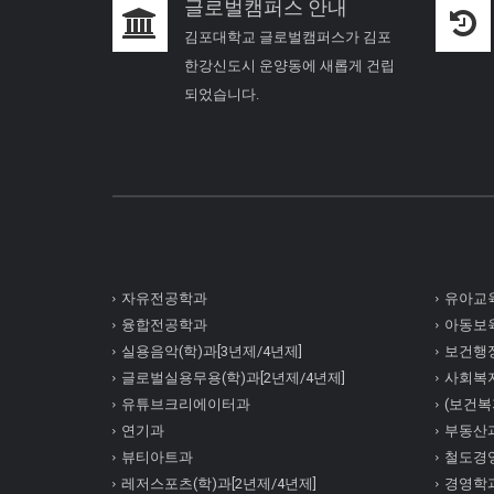
글로벌캠퍼스 안내
김포대학교 글로벌캠퍼스가 김포
한강신도시 운양동에 새롭게 건립
되었습니다.
자유전공학과
유아교육
융합전공학과
아동보육
실용음악(학)과[3년제/4년제]
보건행정
글로벌실용무용(학)과[2년제/4년제]
사회복
유튜브크리에이터과
(보건복지
연기과
부동산
뷰티아트과
철도경
레저스포츠(학)과[2년제/4년제]
경영학