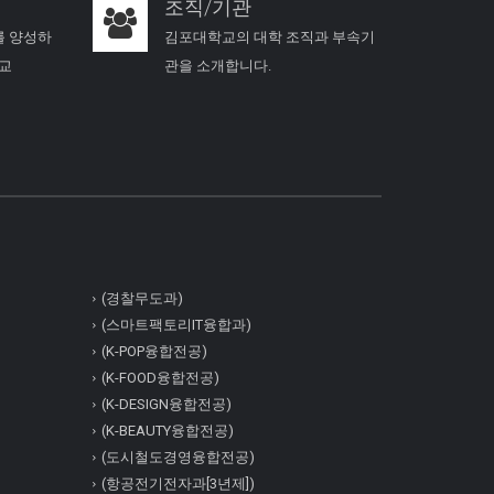
조직/기관
를 양성하
김포대학교의 대학 조직과 부속기
학교
관을 소개합니다.
(경찰무도과)
(스마트팩토리IT융합과)
(K-POP융합전공)
(K-FOOD융합전공)
(K-DESIGN융합전공)
(K-BEAUTY융합전공)
(도시철도경영융합전공)
(항공전기전자과[3년제])