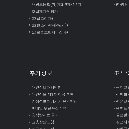
태권도융합(학)과[2년제/4년제]
(마케팅
호텔제과제빵과
(호텔조리과)
(호텔조리학과[4년제])
(글로벌호텔서비스과)
추가정보
조직/
개인정보처리방침
국제교
개인정보 제3자 제공 현황
산학협
영상정보처리기기 운영방침
평생교
이메일 무단수집거부
송백도
청탁방지법 공지
글로벌
고충상담신청
김포시
제규정게시판
강화군