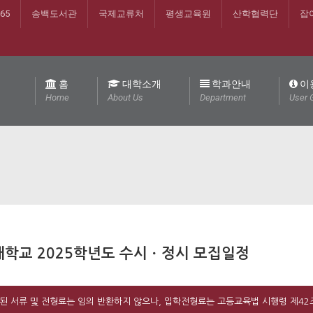
365
송백도서관
국제교류처
평생교육원
산학협력단
잡
홈
대학소개
학과안내
이
Home
About Us
Department
User 
학교 2025학년도 수시ㆍ정시 모집일정
된 서류 및 전형료는 임의 반환하지 않으나, 입학전형료는 고등교육법 시행령 제42조