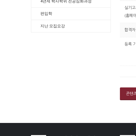
4년제 학사학위 전공심화과정
실기고
편입학
(홈페이
지난 모집요강
합격자
등록 
콘텐