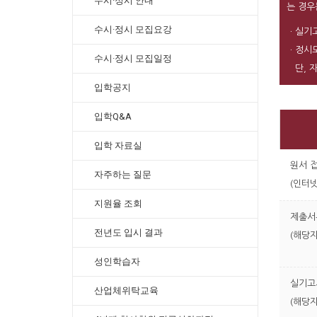
수시·정시 안내
는 경우
수시·정시 모집요강
ㆍ실기고
ㆍ정시모
수시·정시 모집일정
단, 자
입학공지
입학Q&A
입학 자료실
원서 
자주하는 질문
(인터넷
지원율 조회
제출서
전년도 입시 결과
(해당자
성인학습자
실기고
산업체위탁교육
(해당자