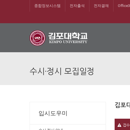
종합정보시스템
전자출석
전자결재
Office
수시·정시 모집일정
김포대
입시도우미
접수