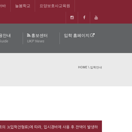
아바
늘봄학교
요양보호사교육원
용안내
홍보센터
입학 홈페이지
Guide
UKP News
HOME
\
입학안내
의 3(입학전형료)에 따라, 입시경비에 사용 후 잔액이 발생하