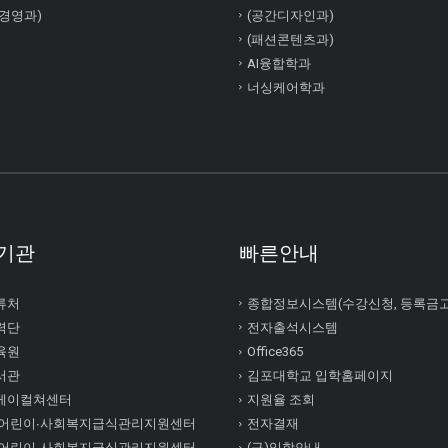
경영과)
(공간디자인과)
(패션콘텐츠과)
AI융합학과
너싱케어학과
기관
빠른안내
류처
종합정보시스템(수강신청, 등록금
력단
전자출석시스템
육원
Office365
서관
김포대학교 입학홈페이지
케이컬쳐센터
지원율 조회
 어린이∙사회복지급식관리지원센터
전자결재
 어린이∙사회복지급식관리지원센터
(구)입학안내