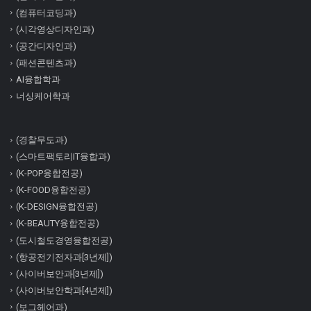
(컴퓨터코딩과)
(시각영상디자인과)
(공간디자인과)
(패션콘텐츠과)
AI융합학과
너싱케어학과
(경찰무도과)
(스마트팩토리IT융합과)
(K-POP융합전공)
(K-FOOD융합전공)
(K-DESIGN융합전공)
(K-BEAUTY융합전공)
(도시철도경영융합전공)
(항공전기전자과[3년제])
(사이버보안과[3년제])
(사이버보안학과[4년제])
(보그헤어과)