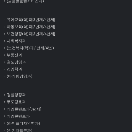
(글로벌호텔서비스과)
유아교육(학)과[3년제/4년제]
아동보육(학)과[2년제/4년제]
보건행정(학)과[3년제/4년제]
사회복지과
(보건복지(학)과[3년제/4년])
부동산과
철도경영과
경영학과
(마케팅경영과)
경찰행정과
무도경호과
게임콘텐츠과[3년제]
게임콘텐츠과
(라이프디자인학과)
(전기차드론과)