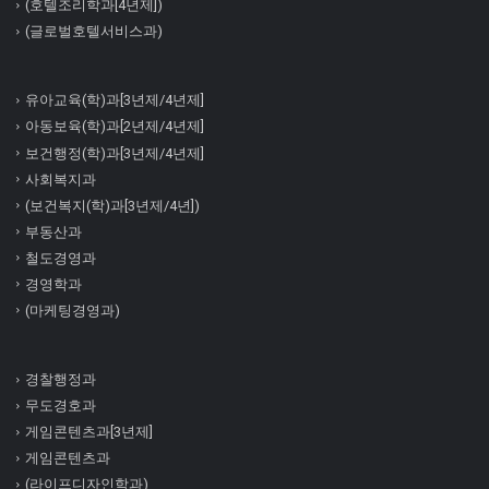
(호텔조리학과[4년제])
(글로벌호텔서비스과)
유아교육(학)과[3년제/4년제]
아동보육(학)과[2년제/4년제]
보건행정(학)과[3년제/4년제]
사회복지과
(보건복지(학)과[3년제/4년])
부동산과
철도경영과
경영학과
(마케팅경영과)
경찰행정과
무도경호과
게임콘텐츠과[3년제]
게임콘텐츠과
(라이프디자인학과)