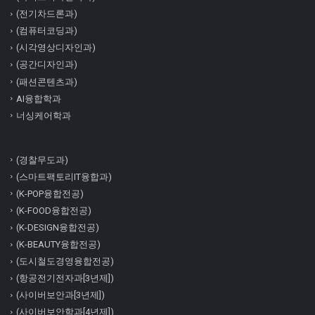
(전기차드론과)
(컴퓨터코딩과)
(시각영상디자인과)
(공간디자인과)
(패션콘텐츠과)
AI융합학과
너싱케어학과
(경찰무도과)
(스마트팩토리IT융합과)
(K-POP융합전공)
(K-FOOD융합전공)
(K-DESIGN융합전공)
(K-BEAUTY융합전공)
(도시철도경영융합전공)
(항공전기전자과[3년제])
(사이버보안과[3년제])
(사이버보안학과[4년제])