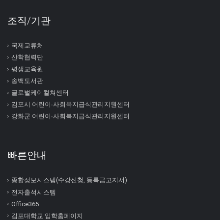
조직/기관
국제교류처
산학협력단
평생교육원
송백도서관
글로벌케이컬쳐센터
김포시 어린이∙사회복지급식관리지원센터
강화군 어린이∙사회복지급식관리지원센터
빠른안내
종합정보시스템(수강신청, 등록금고지서)
전자출석시스템
Office365
김포대학교 입학홈페이지