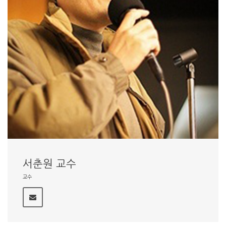
서춘원 교수
교수