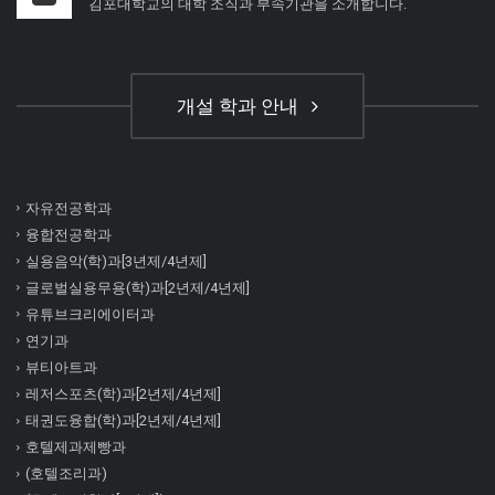
김포대학교의 대학 조직과 부속기관을 소개합니다.
개설 학과 안내
자유전공학과
융합전공학과
실용음악(학)과[3년제/4년제]
글로벌실용무용(학)과[2년제/4년제]
유튜브크리에이터과
연기과
뷰티아트과
레저스포츠(학)과[2년제/4년제]
태권도융합(학)과[2년제/4년제]
호텔제과제빵과
(호텔조리과)