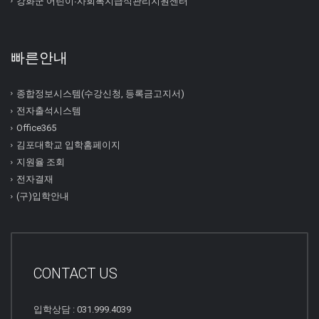
강화군 어린이∙사회복지급식관리지원센터
빠른안내
종합정보시스템(수강신청, 등록금고지서)
전자출석시스템
Office365
김포대학교 입학홈페이지
지원율 조회
전자결재
(구)입학안내
CONTACT US
입학상담 : 031.999.4039