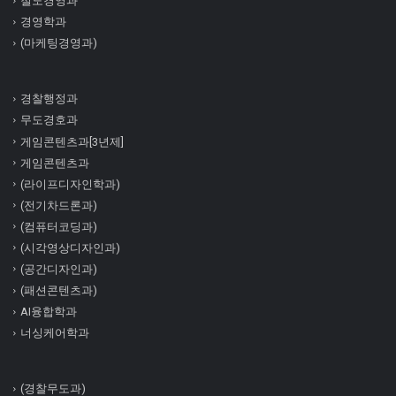
철도경영과
경영학과
(마케팅경영과)
경찰행정과
무도경호과
게임콘텐츠과[3년제]
게임콘텐츠과
(라이프디자인학과)
(전기차드론과)
(컴퓨터코딩과)
(시각영상디자인과)
(공간디자인과)
(패션콘텐츠과)
AI융합학과
너싱케어학과
(경찰무도과)