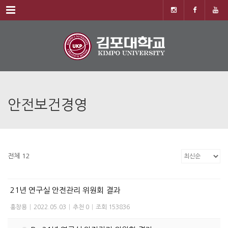
Menu
안전보건경영
전체 12
21년 연구실 안전관리 위원회 결과
홍창용
|
2022.05.03
|
추천 0
|
조회 153836