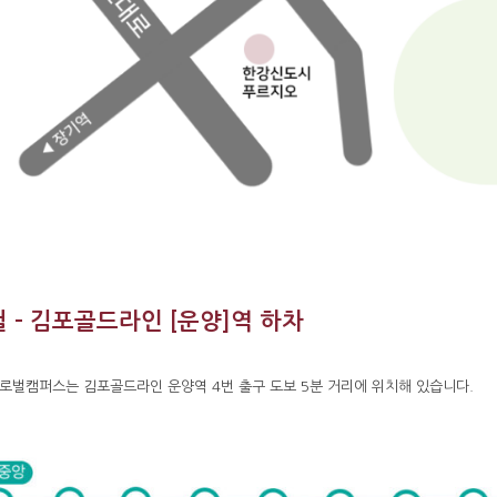
 – 김포골드라인 [운양]역 하차
로벌캠퍼스는 김포골드라인 운양역 4번 출구 도보 5분 거리에 위치해 있습니다.