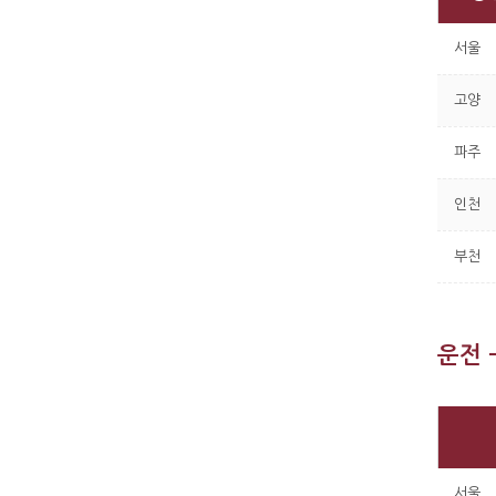
서울
고양
파주
인천
부천
운전 
서울