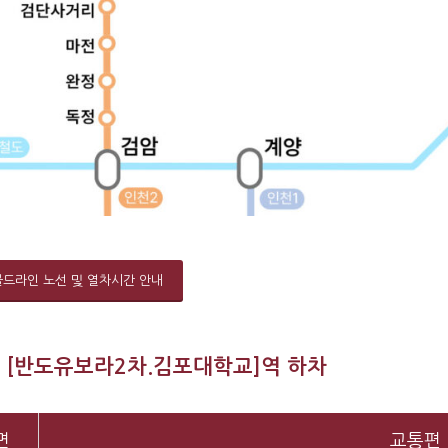
드라인 노선 및 열차시간 안내
– [반도유보라2차.김포대학교]역 하차
면
교통편