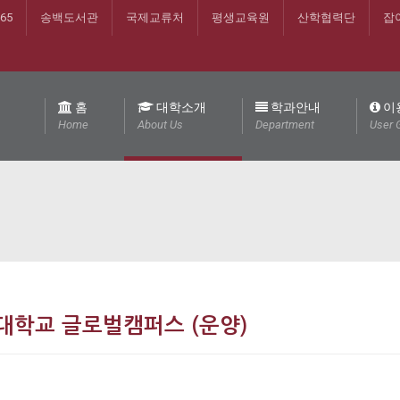
365
송백도서관
국제교류처
평생교육원
산학협력단
잡
홈
대학소개
학과안내
이
Home
About Us
Department
User 
대학교 글로벌캠퍼스 (운양)