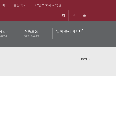
아바
늘봄학교
요양보호사교육원
용안내
홍보센터
입학 홈페이지
Guide
UKP News
HOME
\