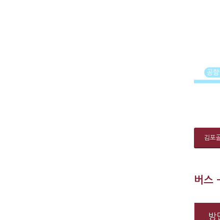
김포골
버스 
방