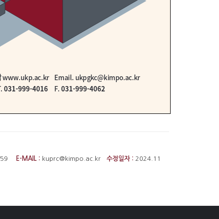
4059
E-MAIL :
kuprc@kimpo.ac.kr
수정일자 :
2024.11