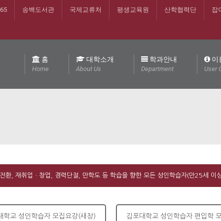
365
송백도서관
국제교류처
평생교육원
산학협력단
잡
홈
대학소개
학과안내
이
Home
About Us
Department
User 
전환, 재취업ㆍ창업, 경력단절, 만학도 등 학습을 향한 모든 성인학습자(만25세 이
대학교 성인학습자 모집요강(새창)
김포대학교 성인학습자 편입학 모