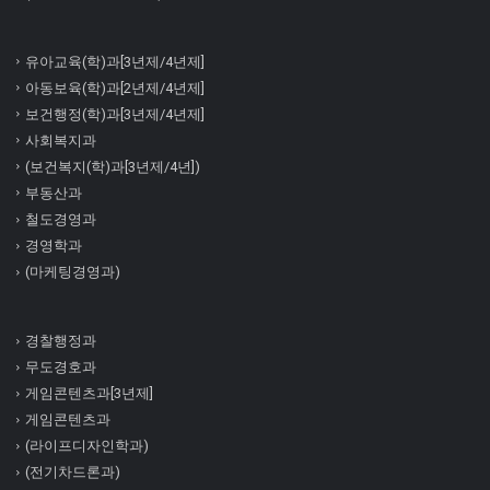
유아교육(학)과[3년제/4년제]
아동보육(학)과[2년제/4년제]
보건행정(학)과[3년제/4년제]
사회복지과
(보건복지(학)과[3년제/4년])
부동산과
철도경영과
경영학과
(마케팅경영과)
경찰행정과
무도경호과
게임콘텐츠과[3년제]
게임콘텐츠과
(라이프디자인학과)
(전기차드론과)