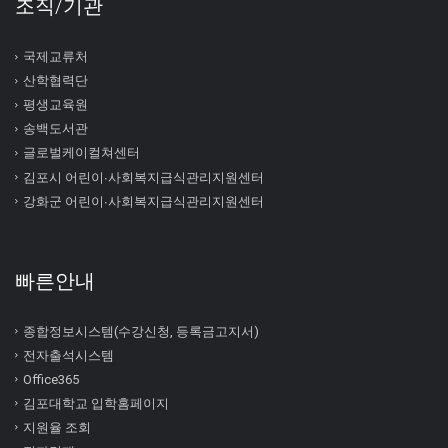
조직/기관
국제교류처
산학협력단
평생교육원
송백도서관
글로벌케이컬쳐센터
김포시 어린이∙사회복지급식관리지원센터
강화군 어린이∙사회복지급식관리지원센터
빠른안내
종합정보시스템(수강신청, 등록금고지서)
전자출석시스템
Office365
김포대학교 입학홈페이지
지원율 조회