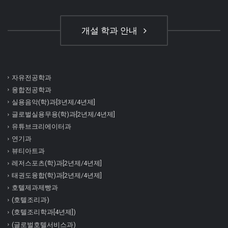
개설 학과 안내
자유전공학과
융합전공학과
실용음악(학)과[3년제/4년제]
글로벌실용무용(학)과[2년제/4년제]
유튜브크리에이터과
연기과
뷰티아트과
레저스포츠(학)과[2년제/4년제]
태권도융합(학)과[2년제/4년제]
호텔제과제빵과
(호텔조리과)
(호텔조리학과[4년제])
(글로벌호텔서비스과)