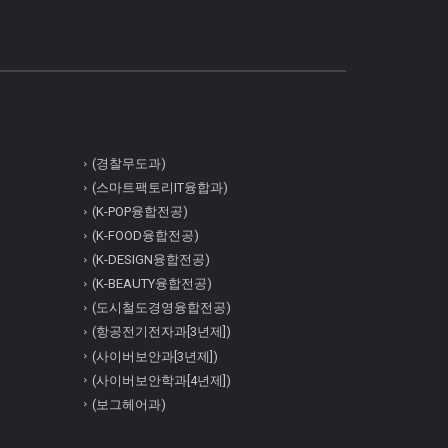
(경찰무도과)
(스마트팩토리IT융합과)
(K-POP융합전공)
(K-FOOD융합전공)
(K-DESIGN융합전공)
(K-BEAUTY융합전공)
(도시철도경영융합전공)
(항공전기전자과[3년제])
(사이버보안과[3년제])
(사이버보안학과[4년제])
(보그헤어과)