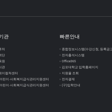
기관
빠른안내
류처
종합정보시스템(수강신청, 등록금
력단
전자출석시스템
육원
Office365
서관
김포대학교 입학홈페이지
케이컬쳐센터
지원율 조회
 어린이∙사회복지급식관리지원센터
전자결재
 어린이∙사회복지급식관리지원센터
(구)입학안내