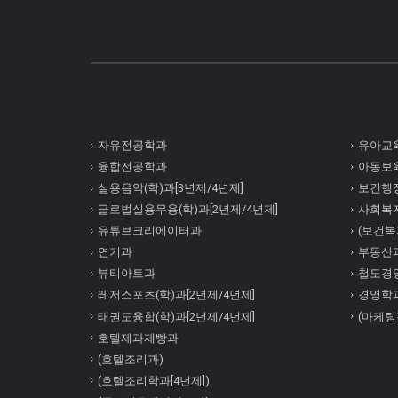
자유전공학과
유아교육
융합전공학과
아동보육
실용음악(학)과[3년제/4년제]
보건행정
글로벌실용무용(학)과[2년제/4년제]
사회복
유튜브크리에이터과
(보건복지
연기과
부동산
뷰티아트과
철도경
레저스포츠(학)과[2년제/4년제]
경영학
태권도융합(학)과[2년제/4년제]
(마케팅
호텔제과제빵과
(호텔조리과)
(호텔조리학과[4년제])