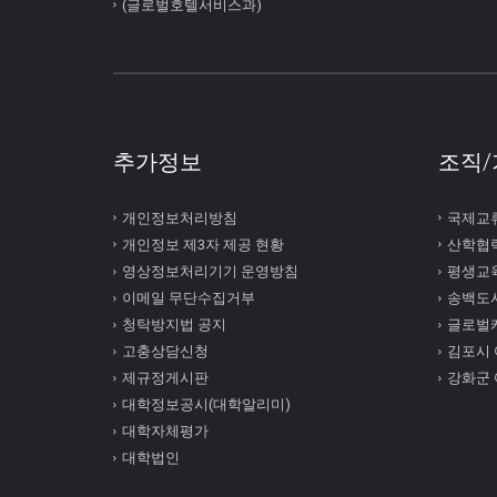
(글로벌호텔서비스과)
추가정보
조직/
개인정보처리방침
국제교
개인정보 제3자 제공 현황
산학협
영상정보처리기기 운영방침
평생교
이메일 무단수집거부
송백도
청탁방지법 공지
글로벌
고충상담신청
김포시
제규정게시판
강화군
대학정보공시(대학알리미)
대학자체평가
대학법인