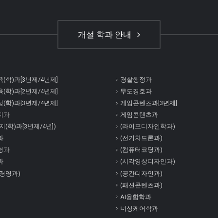
개설 학과 안내
(학)과[3년제/4년제]
경찰행정과
(학)과[2년제/4년제]
무도경호과
(학)과[3년제/4년제]
게임콘텐츠과[3년제]
지과
게임콘텐츠과
(학)과[3년제/4년])
(라이프디자인학과)
과
(전기차드론과)
영과
(컴퓨터코딩과)
과
(시각영상디자인과)
경영과)
(공간디자인과)
(패션콘텐츠과)
AI융합학과
너싱케어학과