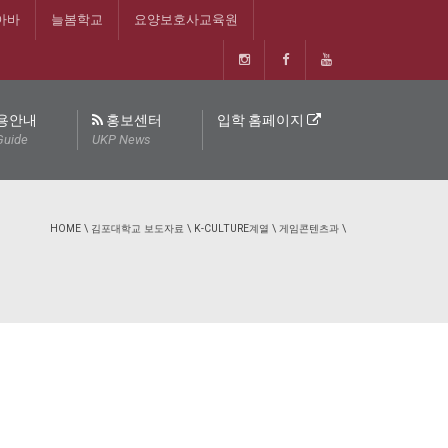
아바
늘봄학교
요양보호사교육원
용안내
홍보센터
입학 홈페이지
Guide
UKP News
HOME
\
김포대학교 보도자료
\
K-CULTURE계열
\
게임콘텐츠과
\