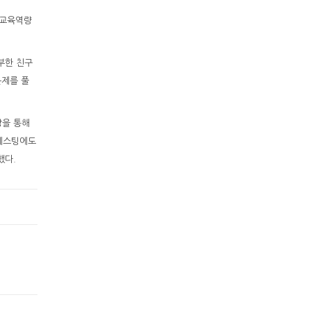
 교육역량
부한 친구
문제를 풀
강을 통해
 테스팅에도
했다.