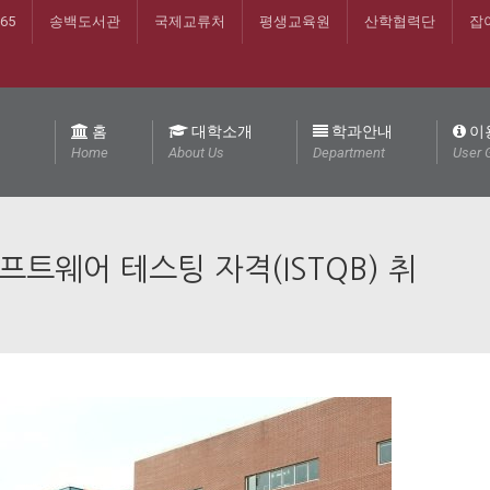
365
송백도서관
국제교류처
평생교육원
산학협력단
잡
홈
대학소개
학과안내
이
Home
About Us
Department
User 
트웨어 테스팅 자격(ISTQB) 취