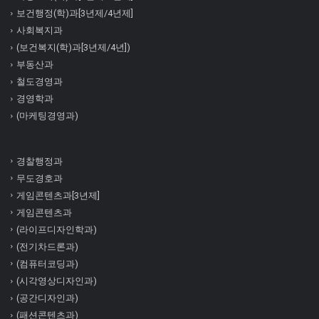
보건행정(학)과[3년제/4년제]
사회복지과
(보건복지(학)과[3년제/4년])
부동산과
철도경영과
경영학과
(마케팅경영과)
경찰행정과
무도경호과
게임콘텐츠과[3년제]
게임콘텐츠과
(라이프디자인학과)
(전기차드론과)
(컴퓨터코딩과)
(시각영상디자인과)
(공간디자인과)
(패션콘텐츠과)