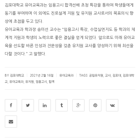
김포대학교 유아교육과는 임용고시 합격선배 초청 특강을 통하여 학생들에게
동기를 부여하며 이 외에도 진로설계 지원 및 유치원 교사로서의 목표의식 향
상에 초점을 두고 있다.
유아교육과 학과장 송미선 교수는 “임용고시 특강, 수업실연지도 등 학과의 체
계적 지원과 학생의 노력으로 좋은 결실을 얻게 되었다. 앞으로도 미래 유아교
육을 선도할 바른 인성과 전문성을 갖춘 유치원 교사를 양성하기 위해 최선을
다할 것이다.” 고 말했다.
|
|
|
BY 김포대학교
2021년 2월 16일
유아교육과
TAGS:
공립유치원
,
교사
,
김포대
,
김포대학
교
,
유아교육과
,
유치원
,
임용고시
,
합격