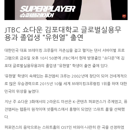
JTBC 쇼다운 김포대학교 글로벌실용무
용과 졸업생 “유현열” 출연
대한민국 대표 브레이킹 크루들이 자존심을 걸고 펼치는
댄서 서바이벌 프로
그램으로 금요일 오후 10시 50분에
JTBC에서 현재 방영중인 “쇼다운”에
김
포대 글로벌실용무용과의 졸업생 “유현열” 학생이 출연 중에 있다.
‘유현열’ 학생이 속해있는 퓨전엠씨 크루는
2002년에 창단이 되어 전세계적으
로 많은 우승경력으로
2015년 10월 세계 브레이킹크루랭킹 1위를 하며
대한
민국의 위상을 높였다.
지난 주 쇼다운 3화에서의 2라운드 미션은
K-콘텐츠 퍼포먼스가 주제였고,
퓨
전엠씨는 웹툰이 원작이며 넷플릭스에서 흥행이 되었던 ‘
스위트 홈’을 선택했
다.
퍼포먼스의 음악으로는 스위트홈의 OST인
비와이-나란히 란 곡을 선정하였