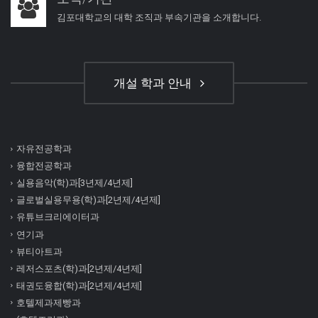
김포대학교의 대학 조직과 부속기관을 소개합니다.
개설 학과 안내
자유전공학과
융합전공학과
실용음악(학)과[3년제/4년제]
글로벌실용무용(학)과[2년제/4년제]
유튜브크리에이터과
연기과
뷰티아트과
레저스포츠(학)과[2년제/4년제]
태권도융합(학)과[2년제/4년제]
호텔제과제빵과