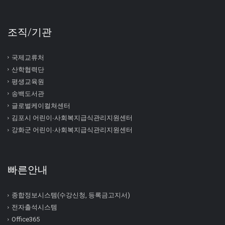
조직/기관
국제교류처
산학협력단
평생교육원
송백도서관
글로벌케이컬쳐센터
김포시 어린이∙사회복지급식관리지원센터
강화군 어린이∙사회복지급식관리지원센터
빠른안내
종합정보시스템(수강신청, 등록금고지서)
전자출석시스템
Office365