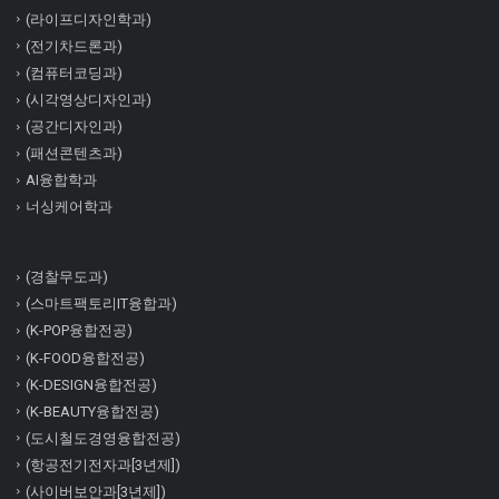
(라이프디자인학과)
(전기차드론과)
(컴퓨터코딩과)
(시각영상디자인과)
(공간디자인과)
(패션콘텐츠과)
AI융합학과
너싱케어학과
(경찰무도과)
(스마트팩토리IT융합과)
(K-POP융합전공)
(K-FOOD융합전공)
(K-DESIGN융합전공)
(K-BEAUTY융합전공)
(도시철도경영융합전공)
(항공전기전자과[3년제])
(사이버보안과[3년제])