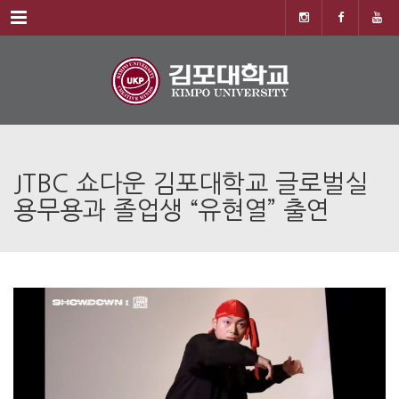
Menu
JTBC 쇼다운 김포대학교 글로벌실
용무용과 졸업생 “유현열” 출연