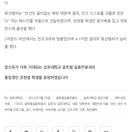
다.
퓨전엠씨는 “인간의 끝이없는 욕망 때문에 결국,
인간 스스로를 괴물로 만든
다” 라는 메시지를 작품으로 전달하였으며, 유현열 학생은 환자복을 입고 퍼포
먼스에 출연을 했다.
2라운드 미션에서는 진조크루와 맞붙었으며
4:1이란 결과로 퓨전엠씨가 승리
를 했다.
앞으로가 더욱 기대되는 김포대학교 글로벌 실용무용과의
졸업생인 유현열 학생을 응원하겠습니다
.
.
|
|
BY 김포대학교
2022년 4월 28일
글로벌실용무용과
김포대학교 보도자료
대학 보도
|
자료
TAGS:
글로벌실용무용과
,
김포대
,
김포대학교
,
대표
,
대학민국
,
대한민국 대표
,
댄서
,
댄서 서
바이벌 프로그램
,
댄스
,
브레이킹
,
서바이벌
,
쇼다운
,
진조크루
,
크루
,
퓨전엠씨