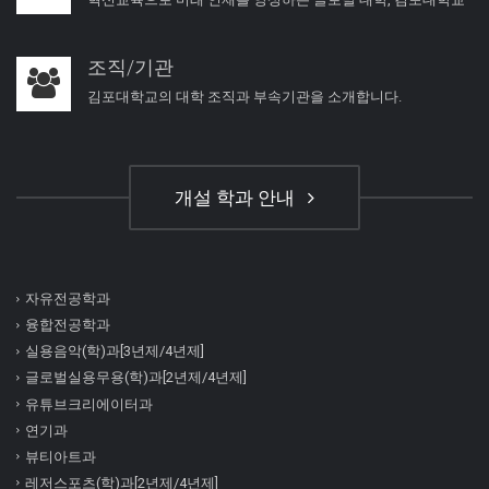
조직/기관
김포대학교의 대학 조직과 부속기관을 소개합니다.
개설 학과 안내
자유전공학과
융합전공학과
실용음악(학)과[3년제/4년제]
글로벌실용무용(학)과[2년제/4년제]
유튜브크리에이터과
연기과
뷰티아트과
레저스포츠(학)과[2년제/4년제]