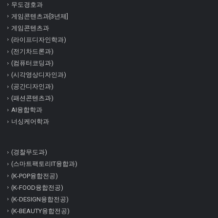
무도경호과
게임콘텐츠과[3년제]
게임콘텐츠과
(라이프디자인학과)
(전기차드론과)
(컴퓨터코딩과)
(시각영상디자인과)
(공간디자인과)
(패션콘텐츠과)
AI융합학과
너싱케어학과
(경찰무도과)
(스마트팩토리IT융합과)
(K-POP융합전공)
(K-FOOD융합전공)
(K-DESIGN융합전공)
(K-BEAUTY융합전공)