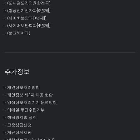
(도시철도경영융합전공)
(항공전기전자과[3년제])
(사이버보안과[3년제])
(사이버보안학과[4년제])
(보그헤어과)
추가정보
개인정보처리방침
개인정보 제3자 제공 현황
영상정보처리기기 운영방침
이메일 무단수집거부
청탁방지법 공지
고충상담신청
제규정게시판