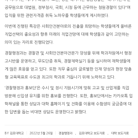
공무원으로 대법원, 정부청사, 국회, 시청 등에 근무하는 청원경찰이 있다“며
입직을 위한 관련자격증 취득 노하우를 학생들에게 제시하였다.
이번에 진행된 특강은 사회안전분야로의 진출을 희망하는 학생들에게 올바른
직업선택의 중요성과 향후 미래의 직업전망에 대해 학생들과 같이 고민하는
의미 있는 자리로 진행되었다.
경찰행정과는 경찰관 및 사회안전분야전문가 양성을 위해 학과차원에서 행정
고시반을 운영하고, 무도단증 취득, 경찰체력실기 등을 실시하여 재학생들에
게 많은 호응을 얻고 있다. 또한 직무 중심의 글로벌한 인재 양성과 현장 맞춤
형 교육목표로 수도권 최고의 학과로 거듭나기 위해 노력하고 있다.
‘경찰행정과 홍보단’은 수시 및 정시 지원시기에 맞춰 고교 및 산업체를 직접
방문해 신입생 유치를 위한 홍보를 진행한다. 또한, 홍보단에서는 카카오톡 입
학채널을 통한 상담과 대학 홈페이지 및 전화를 이용해 수험생의 궁금증에 대
한 답변을 돕는 비대면 상담도 운영한다고 밝혔다.
.
.
|
|
BY 김포대학교
2022년 5월 26일
경찰행정과
김포대학교 보도자료
대학 보도자료