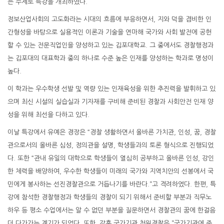
는 주제로 특강을 개최하였다.
정보산업사회의 고도화라는 시대의 흐름에 부응하면서, 지와 덕을 겸비한 인
간형성을 바탕으로 실용적인 이론과 기술을 연마해 국가와 사회 발전에 공헌
할 수 있는 전문직업인을 양성하고 있는 김포대학교. 그 중에서도 경찰행정과
는 김포대의 대표학과 중의 하나로 수준 높은 인재를 양성하는 학과로 명성이
높다.
이 학과는 우수학생 선발 및 역량 있는 인재육성을 위한 추진력을 발휘하고 있
으며 최신 시설의 실습실과 기자재를 구비해 준비된 경찰과 사회안전 인재 양
성을 위해 최선을 다하고 있다.
이날 특강에서 유예은 경장은 “경찰 생활하면서 올바른 가치관, 인성, 꿈, 경찰
관으로서의 올바른 심성, 정의관을 설명, 학생들과의 토론 형식으로 진행되었
다. 또한 “관내 유일의 대학으로 학생들이 열심히 공부하고 올바른 인성, 강인
한 체력을 배양하여, 우수한 학생들이 미래의 국가와 지역치안의 선봉에서 국
민에게 봉사하는 선진경찰관으로 거듭나기를 바란다.”고 격려하였다. 한편, 특
강에 참석한 경찰행정과 학생들의 경찰이 되기 위해서 준비할 부분과 직무노
하우 등 평소 수업에서는 알 수 없던 부분을 질문하면서 경찰관의 꿈에 한걸음
더 다가가는 계기가 되었다. 또한, 강훈 국가기관 청원경찰은 ”국가기관에 준