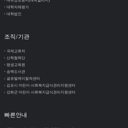
대학정보공시(대학알리미)
대학자체평가
대학법인
조직/기관
국제교류처
산학협력단
평생교육원
송백도서관
글로벌케이컬쳐센터
김포시 어린이∙사회복지급식관리지원센터
강화군 어린이∙사회복지급식관리지원센터
빠른안내